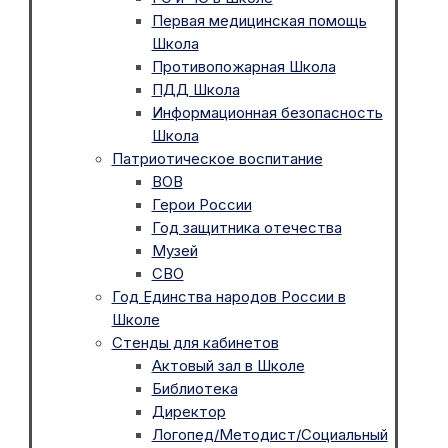
Первая медицинская помощь
Школа
Противопожарная Школа
ПДД Школа
Информационная безопасность
Школа
Патриотическое воспитание
ВОВ
Герои России
Год защитника отечества
Музей
СВО
Год Единства народов России в
Школе
Стенды для кабинетов
Актовый зал в Школе
Библиотека
Директор
Логопед/Методист/Социальный