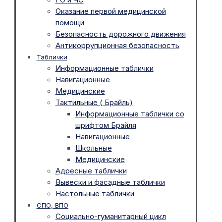
Оказание первой медицинской
помощи
Безопасность дорожного движения
Антикоррупционная безопасность
Таблички
Информационные таблички
Навигационные
Медицинские
Тактильные ( Брайль)
Информационные таблички со
шрифтом Брайля
Навигационные
Школьные
Медицинские
Адресные таблички
Вывески и фасадные таблички
Настольные таблички
СПО, ВПО
Социально-гуманитарный цикл