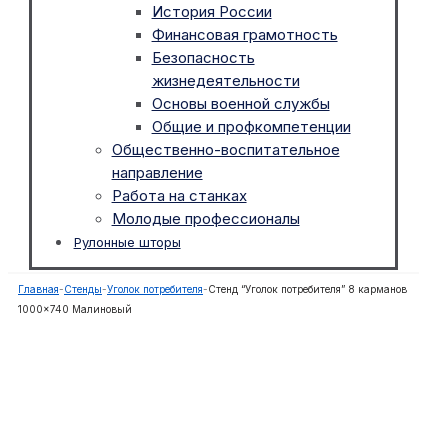
История России
Финансовая грамотность
Безопасность
жизнедеятельности
Основы военной службы
Общие и профкомпетенции
Общественно-воспитательное
направление
Работа на станках
Молодые профессионалы
Рулонные шторы
Главная
-
Стенды
-
Уголок потребителя
-
Стенд “Уголок потребителя” 8 карманов
1000×740 Малиновый