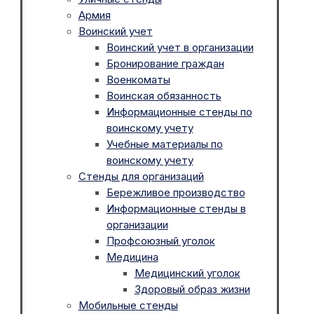
Армия
Воинский учет
Воинский учет в организации
Бронирование граждан
Военкоматы
Воинская обязанность
Информационные стенды по
воинскому учету
Учебные материалы по
воинскому учету
Стенды для организаций
Бережливое производство
Информационные стенды в
организации
Профсоюзный уголок
Медицина
Медицинский уголок
Здоровый образ жизни
Мобильные стенды