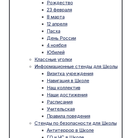
Рождество
23 февраля
8 марта
12 апреля
Пасха
День России
4 ноября
Юбилей
Классные уголки
Информационные стенды для Школы
Визитка учреждения
Навигация в Школе
Наш коллектив
Наши достижения
Расписания
Учительская
Правила поведения
Стенды по безопасности для Школы
Антитеррор в Школе
ГО и ЧС в Школе