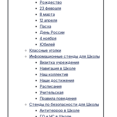
Рождество
23 февраля
8 марта
12 апреля
Пасха
День России
4 ноября
Юбилей
Классные уголки
Информационные стенды для Школы
Визитка учреждения
Навигация в Школе
Наш коллектив
Наши достижения
Расписания
Учительская
Правила поведения
Стенды по безопасности для Школы
Антитеррор в Школе
ГО и ЧС в Школе