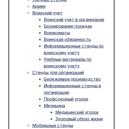
Армия
Воинский учет
Воинский учет в организации
Бронирование граждан
Военкоматы
Воинская обязанность
Информационные стенды по
воинскому учету
Учебные материалы по
воинскому учету
Стенды для организаций
Бережливое производство
Информационные стенды в
организации
Профсоюзный уголок
Медицина
Медицинский уголок
Здоровый образ жизни
Мобильные стенды