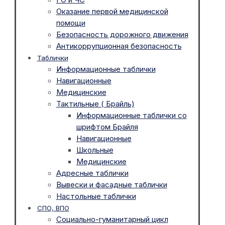
Оказание первой медицинской
помощи
Безопасность дорожного движения
Антикоррупционная безопасность
Таблички
Информационные таблички
Навигационные
Медицинские
Тактильные ( Брайль)
Информационные таблички со
шрифтом Брайля
Навигационные
Школьные
Медицинские
Адресные таблички
Вывески и фасадные таблички
Настольные таблички
СПО, ВПО
Социально-гуманитарный цикл