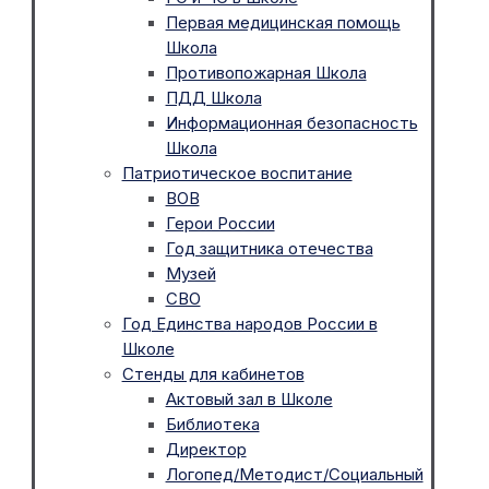
Первая медицинская помощь
Школа
Противопожарная Школа
ПДД Школа
Информационная безопасность
Школа
Патриотическое воспитание
ВОВ
Герои России
Год защитника отечества
Музей
СВО
Год Единства народов России в
Школе
Стенды для кабинетов
Актовый зал в Школе
Библиотека
Директор
Логопед/Методист/Социальный