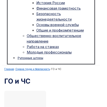
История России
Финансовая грамотность
Безопасность
жизнедеятельности
Основы военной службы
Общие и профкомпетенции
Общественно-воспитательное
направление
Работа на станках
Молодые профессионалы
Рулонные шторы
Главная
-
Охрана труда и безопасность
-
ГО и ЧС
ГО и ЧС