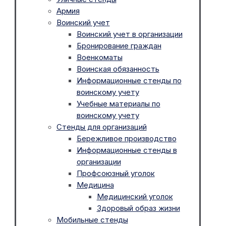
Армия
Воинский учет
Воинский учет в организации
Бронирование граждан
Военкоматы
Воинская обязанность
Информационные стенды по
воинскому учету
Учебные материалы по
воинскому учету
Стенды для организаций
Бережливое производство
Информационные стенды в
организации
Профсоюзный уголок
Медицина
Медицинский уголок
Здоровый образ жизни
Мобильные стенды