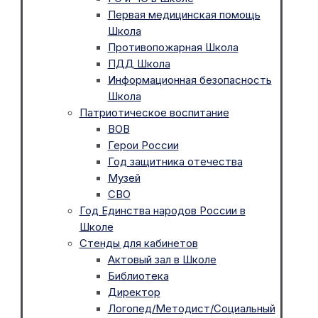
Первая медицинская помощь
Школа
Противопожарная Школа
ПДД Школа
Информационная безопасность
Школа
Патриотическое воспитание
ВОВ
Герои России
Год защитника отечества
Музей
СВО
Год Единства народов России в
Школе
Стенды для кабинетов
Актовый зал в Школе
Библиотека
Директор
Логопед/Методист/Социальный