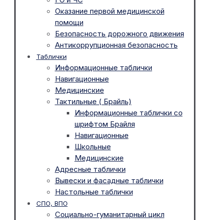
Оказание первой медицинской
помощи
Безопасность дорожного движения
Антикоррупционная безопасность
Таблички
Информационные таблички
Навигационные
Медицинские
Тактильные ( Брайль)
Информационные таблички со
шрифтом Брайля
Навигационные
Школьные
Медицинские
Адресные таблички
Вывески и фасадные таблички
Настольные таблички
СПО, ВПО
Социально-гуманитарный цикл