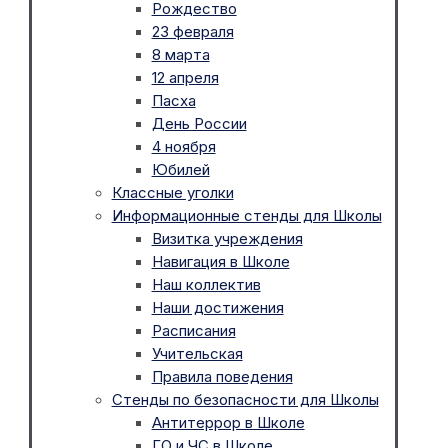
Рождество
23 февраля
8 марта
12 апреля
Пасха
День России
4 ноября
Юбилей
Классные уголки
Информационные стенды для Школы
Визитка учреждения
Навигация в Школе
Наш коллектив
Наши достижения
Расписания
Учительская
Правила поведения
Стенды по безопасности для Школы
Антитеррор в Школе
ГО и ЧС в Школе