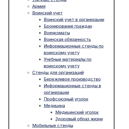
Армия
Воинский учет
Воинский учет в организации
Бронирование граждан
Военкоматы
Воинская обязанность
Информационные стенды по
воинскому учету
Учебные материалы по
воинскому учету
Стенды для организаций
Бережливое производство
Информационные стенды в
организации
Профсоюзный уголок
Медицина
Медицинский уголок
Здоровый образ жизни
Мобильные стенды