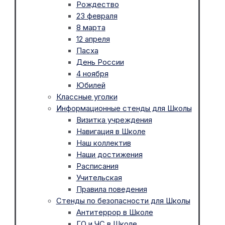
Рождество
23 февраля
8 марта
12 апреля
Пасха
День России
4 ноября
Юбилей
Классные уголки
Информационные стенды для Школы
Визитка учреждения
Навигация в Школе
Наш коллектив
Наши достижения
Расписания
Учительская
Правила поведения
Стенды по безопасности для Школы
Антитеррор в Школе
ГО и ЧС в Школе