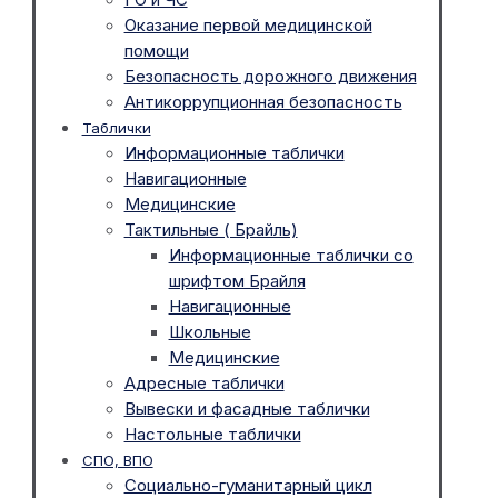
Оказание первой медицинской
помощи
Безопасность дорожного движения
Антикоррупционная безопасность
Таблички
Информационные таблички
Навигационные
Медицинские
Тактильные ( Брайль)
Информационные таблички со
шрифтом Брайля
Навигационные
Школьные
Медицинские
Адресные таблички
Вывески и фасадные таблички
Настольные таблички
СПО, ВПО
Социально-гуманитарный цикл