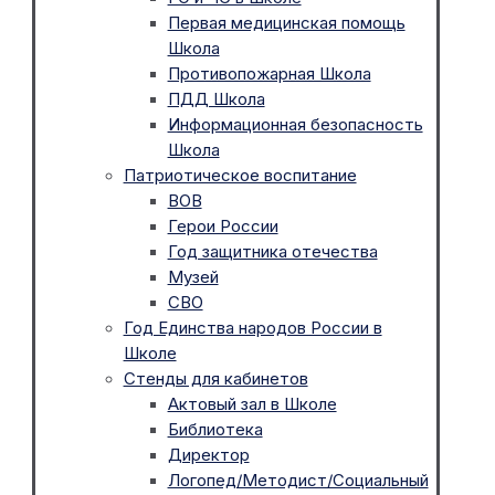
Первая медицинская помощь
Школа
Противопожарная Школа
ПДД Школа
Информационная безопасность
Школа
Патриотическое воспитание
ВОВ
Герои России
Год защитника отечества
Музей
СВО
Год Единства народов России в
Школе
Стенды для кабинетов
Актовый зал в Школе
Библиотека
Директор
Логопед/Методист/Социальный