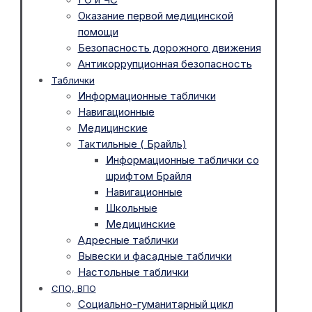
Оказание первой медицинской
помощи
Безопасность дорожного движения
Антикоррупционная безопасность
Таблички
Информационные таблички
Навигационные
Медицинские
Тактильные ( Брайль)
Информационные таблички со
шрифтом Брайля
Навигационные
Школьные
Медицинские
Адресные таблички
Вывески и фасадные таблички
Настольные таблички
СПО, ВПО
Социально-гуманитарный цикл