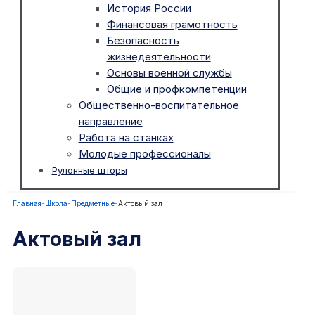
История России
Финансовая грамотность
Безопасность
жизнедеятельности
Основы военной службы
Общие и профкомпетенции
Общественно-воспитательное
направление
Работа на станках
Молодые профессионалы
Рулонные шторы
Главная
-
Школа
-
Предметные
-
Актовый зал
Актовый зал