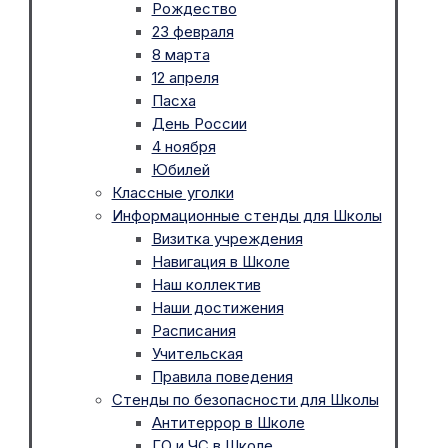
Рождество
23 февраля
8 марта
12 апреля
Пасха
День России
4 ноября
Юбилей
Классные уголки
Информационные стенды для Школы
Визитка учреждения
Навигация в Школе
Наш коллектив
Наши достижения
Расписания
Учительская
Правила поведения
Стенды по безопасности для Школы
Антитеррор в Школе
ГО и ЧС в Школе