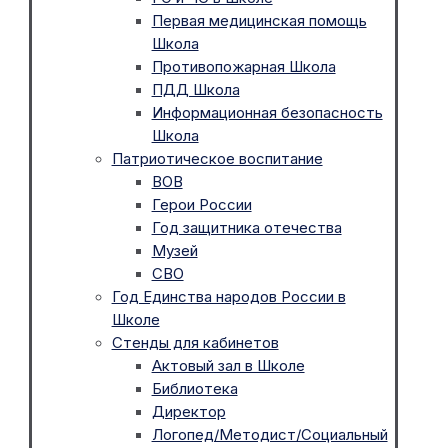
Первая медицинская помощь
Школа
Противопожарная Школа
ПДД Школа
Информационная безопасность
Школа
Патриотическое воспитание
ВОВ
Герои России
Год защитника отечества
Музей
СВО
Год Единства народов России в
Школе
Стенды для кабинетов
Актовый зал в Школе
Библиотека
Директор
Логопед/Методист/Социальный