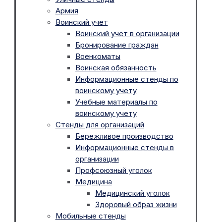
Армия
Воинский учет
Воинский учет в организации
Бронирование граждан
Военкоматы
Воинская обязанность
Информационные стенды по
воинскому учету
Учебные материалы по
воинскому учету
Стенды для организаций
Бережливое производство
Информационные стенды в
организации
Профсоюзный уголок
Медицина
Медицинский уголок
Здоровый образ жизни
Мобильные стенды