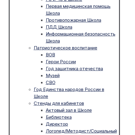
Первая медицинская помощь
Школа
Противопожарная Школа
ПДД Школа
Информационная безопасность
Школа
Патриотическое воспитание
ВОВ
Герои России
Год защитника отечества
Музей
СВО
Год Единства народов России в
Школе
Стенды для кабинетов
Актовый зал в Школе
Библиотека
Директор
Логопед/Методист/Социальный