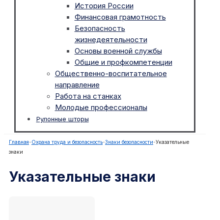
История России
Финансовая грамотность
Безопасность
жизнедеятельности
Основы военной службы
Общие и профкомпетенции
Общественно-воспитательное
направление
Работа на станках
Молодые профессионалы
Рулонные шторы
Главная
-
Охрана труда и безопасность
-
Знаки безопасности
-
Указательные
знаки
Указательные знаки