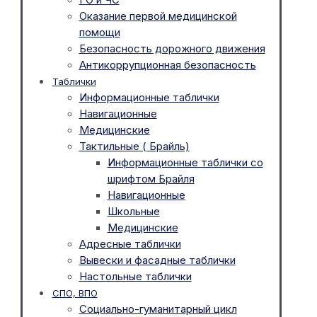
Оказание первой медицинской
помощи
Безопасность дорожного движения
Антикоррупционная безопасность
Таблички
Информационные таблички
Навигационные
Медицинские
Тактильные ( Брайль)
Информационные таблички со
шрифтом Брайля
Навигационные
Школьные
Медицинские
Адресные таблички
Вывески и фасадные таблички
Настольные таблички
СПО, ВПО
Социально-гуманитарный цикл