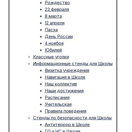
Рождество
23 февраля
8 марта
12 апреля
Пасха
День России
4 ноября
Юбилей
Классные уголки
Информационные стенды для Школы
Визитка учреждения
Навигация в Школе
Наш коллектив
Наши достижения
Расписания
Учительская
Правила поведения
Стенды по безопасности для Школы
Антитеррор в Школе
ГО и ЧС в Школе