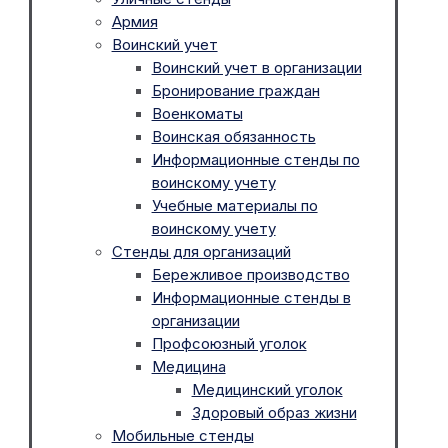
Армия
Воинский учет
Воинский учет в организации
Бронирование граждан
Военкоматы
Воинская обязанность
Информационные стенды по
воинскому учету
Учебные материалы по
воинскому учету
Стенды для организаций
Бережливое производство
Информационные стенды в
организации
Профсоюзный уголок
Медицина
Медицинский уголок
Здоровый образ жизни
Мобильные стенды