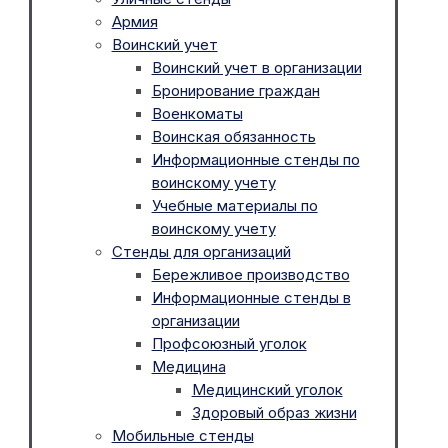
Армия
Воинский учет
Воинский учет в организации
Бронирование граждан
Военкоматы
Воинская обязанность
Информационные стенды по
воинскому учету
Учебные материалы по
воинскому учету
Стенды для организаций
Бережливое производство
Информационные стенды в
организации
Профсоюзный уголок
Медицина
Медицинский уголок
Здоровый образ жизни
Мобильные стенды