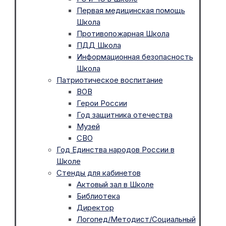
Первая медицинская помощь
Школа
Противопожарная Школа
ПДД Школа
Информационная безопасность
Школа
Патриотическое воспитание
ВОВ
Герои России
Год защитника отечества
Музей
СВО
Год Единства народов России в
Школе
Стенды для кабинетов
Актовый зал в Школе
Библиотека
Директор
Логопед/Методист/Социальный