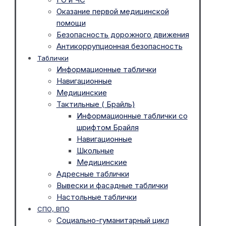
Оказание первой медицинской
помощи
Безопасность дорожного движения
Антикоррупционная безопасность
Таблички
Информационные таблички
Навигационные
Медицинские
Тактильные ( Брайль)
Информационные таблички со
шрифтом Брайля
Навигационные
Школьные
Медицинские
Адресные таблички
Вывески и фасадные таблички
Настольные таблички
СПО, ВПО
Социально-гуманитарный цикл