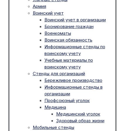
Армия
Воинский учет
Воинский учет в организации
Бронирование граждан
Военкоматы
Воинская обязанность
Информационные стенды по
воинскому учету
Учебные материалы по
воинскому учету
Стенды для организаций
Бережливое производство
Информационные стенды в
организации
Профсоюзный уголок
Медицина
Медицинский уголок
Здоровый образ жизни
Мобильные стенды