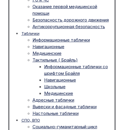
Оказание первой медицинской
помощи
Безопасность дорожного движения
Антикоррупционная безопасность
Таблички
Информационные таблички
Навигационные
Медицинские
Тактильные ( Брайль)
Информационные таблички со
шрифтом Брайля
Навигационные
Школьные
Медицинские
Адресные таблички
Вывески и фасадные таблички
Настольные таблички
СПО, ВПО
Социально-гуманитарный цикл