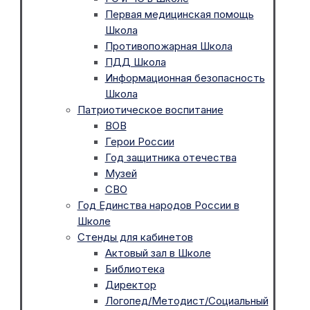
Первая медицинская помощь
Школа
Противопожарная Школа
ПДД Школа
Информационная безопасность
Школа
Патриотическое воспитание
ВОВ
Герои России
Год защитника отечества
Музей
СВО
Год Единства народов России в
Школе
Стенды для кабинетов
Актовый зал в Школе
Библиотека
Директор
Логопед/Методист/Социальный