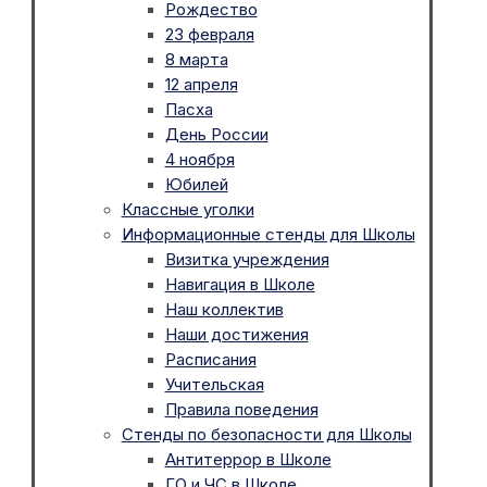
Рождество
23 февраля
8 марта
12 апреля
Пасха
День России
4 ноября
Юбилей
Классные уголки
Информационные стенды для Школы
Визитка учреждения
Навигация в Школе
Наш коллектив
Наши достижения
Расписания
Учительская
Правила поведения
Стенды по безопасности для Школы
Антитеррор в Школе
ГО и ЧС в Школе