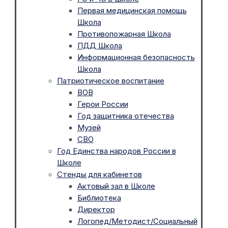
Первая медицинская помощь
Школа
Противопожарная Школа
ПДД Школа
Информационная безопасность
Школа
Патриотическое воспитание
ВОВ
Герои России
Год защитника отечества
Музей
СВО
Год Единства народов России в
Школе
Стенды для кабинетов
Актовый зал в Школе
Библиотека
Директор
Логопед/Методист/Социальный