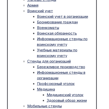
Армия
Воинский учет
Воинский учет в организации
Бронирование граждан
Военкоматы
Воинская обязанность
Информационные стенды по
воинскому учету
Учебные материалы по
воинскому учету
Стенды для организаций
Бережливое производство
Информационные стенды в
организации
Профсоюзный уголок
Медицина
Медицинский уголок
Здоровый образ жизни
Мобильные стенды