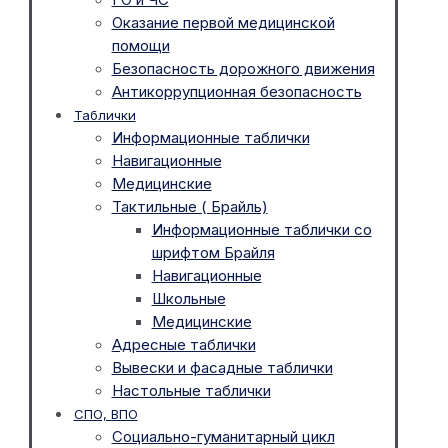
Оказание первой медицинской
помощи
Безопасность дорожного движения
Антикоррупционная безопасность
Таблички
Информационные таблички
Навигационные
Медицинские
Тактильные ( Брайль)
Информационные таблички со
шрифтом Брайля
Навигационные
Школьные
Медицинские
Адресные таблички
Вывески и фасадные таблички
Настольные таблички
СПО, ВПО
Социально-гуманитарный цикл