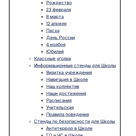
Рождество
23 февраля
8 марта
12 апреля
Пасха
День России
4 ноября
Юбилей
Классные уголки
Информационные стенды для Школы
Визитка учреждения
Навигация в Школе
Наш коллектив
Наши достижения
Расписания
Учительская
Правила поведения
Стенды по безопасности для Школы
Антитеррор в Школе
ГО и ЧС в Школе