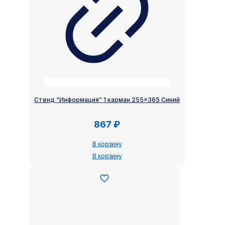
Стенд “Информация” 1 карман 255×365 Синий
867
₽
В корзину
В корзину