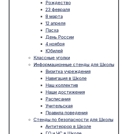
Рождество
23 февраля
8 марта
12 апреля
Пасха
День России
4 ноября
Юбилей
Классные уголки
Информационные стенды для Школы
Визитка учреждения
Навигация в Школе
Наш коллектив
Наши достижения
Расписания
Учительская
Правила поведения
Стенды по безопасности для Школы
Антитеррор в Школе
ГО и ЧС в Школе