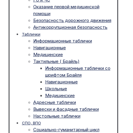
Оказание первой медицинской
помощи
Безопасность дорожного движения
Антикоррупционная безопасность
Таблички
Информационные таблички
Навигационные
Медицинские
Тактильные ( Брайль)
Информационные таблички со
шрифтом Брайля
Навигационные
Школьные
Медицинские
Адресные таблички
Вывески и фасадные таблички
Настольные таблички
СПО, ВПО
Социально-гуманитарный цикл