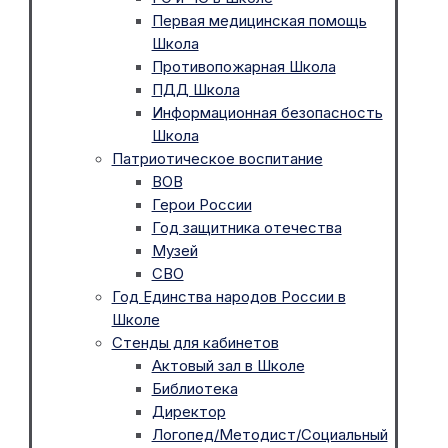
Первая медицинская помощь
Школа
Противопожарная Школа
ПДД Школа
Информационная безопасность
Школа
Патриотическое воспитание
ВОВ
Герои России
Год защитника отечества
Музей
СВО
Год Единства народов России в
Школе
Стенды для кабинетов
Актовый зал в Школе
Библиотека
Директор
Логопед/Методист/Социальный