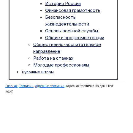
История России
Финансовая грамотность
Безопасность
жизнедеятельности
Основы военной службы
Общие и профкомпетенции
Общественно-воспитательное
направление
Работа на станках
Молодые профессионалы
Рулонные шторы
Главная
-
Таблички
-
Адресные таблички
-
Адресная табличка на дом (Tnd
2021)