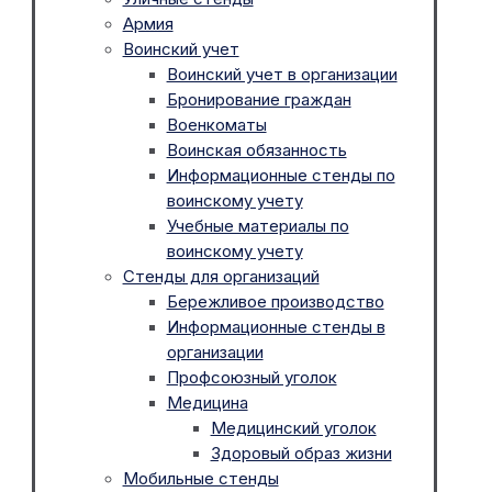
Армия
Воинский учет
Воинский учет в организации
Бронирование граждан
Военкоматы
Воинская обязанность
Информационные стенды по
воинскому учету
Учебные материалы по
воинскому учету
Стенды для организаций
Бережливое производство
Информационные стенды в
организации
Профсоюзный уголок
Медицина
Медицинский уголок
Здоровый образ жизни
Мобильные стенды