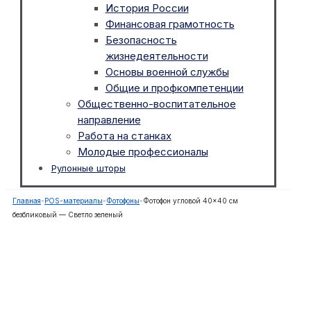
История России
Финансовая грамотность
Безопасность
жизнедеятельности
Основы военной службы
Общие и профкомпетенции
Общественно-воспитательное
направление
Работа на станках
Молодые профессионалы
Рулонные шторы
Главная
-
POS-материалы
-
Фотофоны
-
Фотофон угловой 40×40 см
безбликовый — Светло зеленый