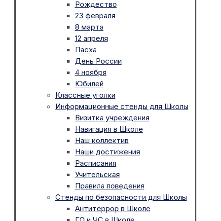
Рождество
23 февраля
8 марта
12 апреля
Пасха
День России
4 ноября
Юбилей
Классные уголки
Информационные стенды для Школы
Визитка учреждения
Навигация в Школе
Наш коллектив
Наши достижения
Расписания
Учительская
Правила поведения
Стенды по безопасности для Школы
Антитеррор в Школе
ГО и ЧС в Школе