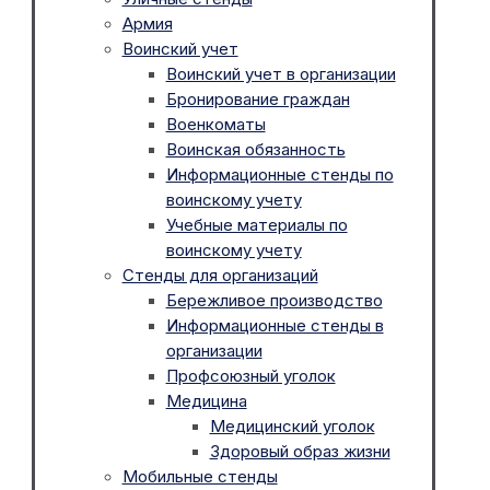
Армия
Воинский учет
Воинский учет в организации
Бронирование граждан
Военкоматы
Воинская обязанность
Информационные стенды по
воинскому учету
Учебные материалы по
воинскому учету
Стенды для организаций
Бережливое производство
Информационные стенды в
организации
Профсоюзный уголок
Медицина
Медицинский уголок
Здоровый образ жизни
Мобильные стенды