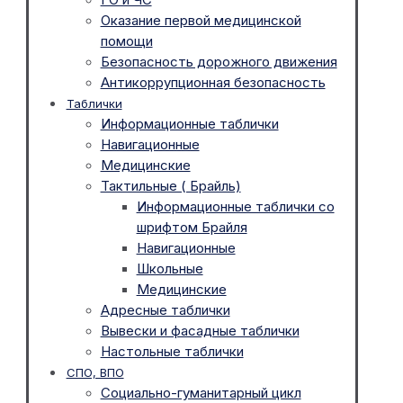
Оказание первой медицинской
помощи
Безопасность дорожного движения
Антикоррупционная безопасность
Таблички
Информационные таблички
Навигационные
Медицинские
Тактильные ( Брайль)
Информационные таблички со
шрифтом Брайля
Навигационные
Школьные
Медицинские
Адресные таблички
Вывески и фасадные таблички
Настольные таблички
СПО, ВПО
Социально-гуманитарный цикл