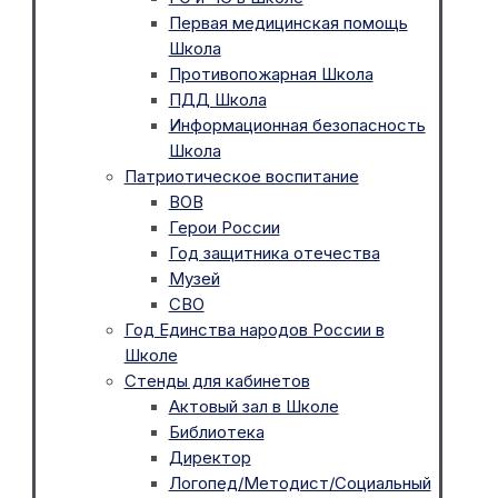
Первая медицинская помощь
Школа
Противопожарная Школа
ПДД Школа
Информационная безопасность
Школа
Патриотическое воспитание
ВОВ
Герои России
Год защитника отечества
Музей
СВО
Год Единства народов России в
Школе
Стенды для кабинетов
Актовый зал в Школе
Библиотека
Директор
Логопед/Методист/Социальный