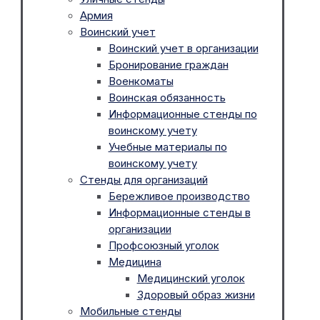
Армия
Воинский учет
Воинский учет в организации
Бронирование граждан
Военкоматы
Воинская обязанность
Информационные стенды по
воинскому учету
Учебные материалы по
воинскому учету
Стенды для организаций
Бережливое производство
Информационные стенды в
организации
Профсоюзный уголок
Медицина
Медицинский уголок
Здоровый образ жизни
Мобильные стенды