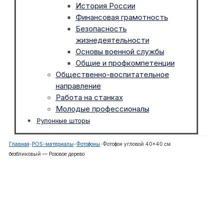
История России
Финансовая грамотность
Безопасность
жизнедеятельности
Основы военной службы
Общие и профкомпетенции
Общественно-воспитательное
направление
Работа на станках
Молодые профессионалы
Рулонные шторы
Главная
-
POS-материалы
-
Фотофоны
-
Фотофон угловой 40×40 см
безбликовый — Розовое дерево