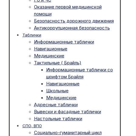
Оказание первой медицинской
помощи
Безопасность дорожного движения
Антикоррупционная безопасность
Таблички
Информационные таблички
Навигационные
Медицинские
Тактильные ( Брайль)
Информационные таблички со
шрифтом Брайля
Навигационные
Школьные
Медицинские
Адресные таблички
Вывески и фасадные таблички
Настольные таблички
СПО, ВПО
Социально-гуманитарный цикл