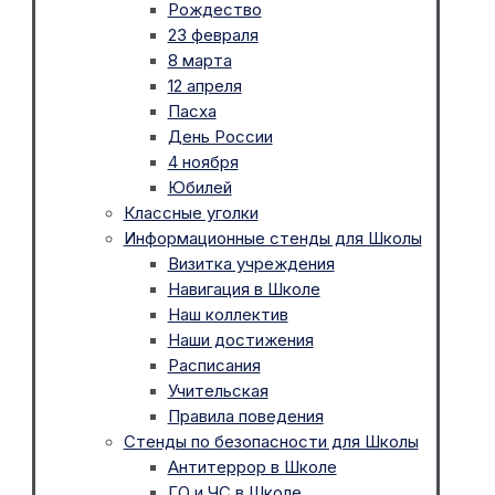
Рождество
23 февраля
8 марта
12 апреля
Пасха
День России
4 ноября
Юбилей
Классные уголки
Информационные стенды для Школы
Визитка учреждения
Навигация в Школе
Наш коллектив
Наши достижения
Расписания
Учительская
Правила поведения
Стенды по безопасности для Школы
Антитеррор в Школе
ГО и ЧС в Школе