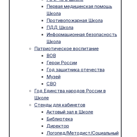
Первая медицинская помощь
Школа
Противопожарная Школа
ПДД Школа
Информационная безопасность
Школа
Патриотическое воспитание
ВОВ
Герои России
Год защитника отечества
Музей
СВО
Год Единства народов России в
Школе
Стенды для кабинетов
Актовый зал в Школе
Библиотека
Директор
Логопед/Методист/Социальный