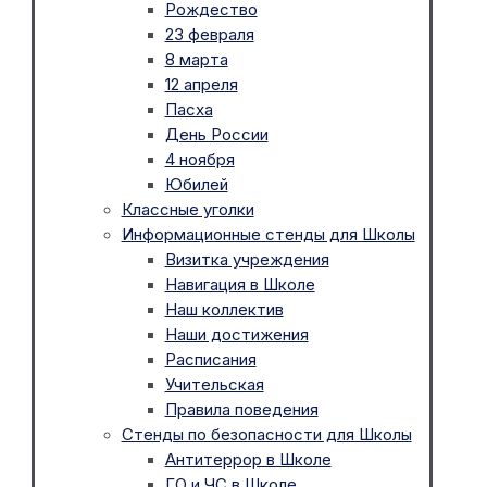
Рождество
23 февраля
8 марта
12 апреля
Пасха
День России
4 ноября
Юбилей
Классные уголки
Информационные стенды для Школы
Визитка учреждения
Навигация в Школе
Наш коллектив
Наши достижения
Расписания
Учительская
Правила поведения
Стенды по безопасности для Школы
Антитеррор в Школе
ГО и ЧС в Школе