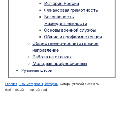
История России
Финансовая грамотность
Безопасность
жизнедеятельности
Основы военной службы
Общие и профкомпетенции
Общественно-воспитательное
направление
Работа на станках
Молодые профессионалы
Рулонные шторы
Главная
-
POS-материалы
-
Фотофоны
-
Фотофон угловой 40×40 см
безбликовый — Черный крафт