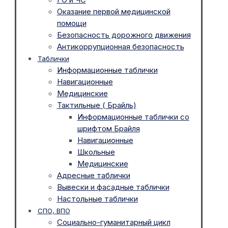
Оказание первой медицинской
помощи
Безопасность дорожного движения
Антикоррупционная безопасность
Таблички
Информационные таблички
Навигационные
Медицинские
Тактильные ( Брайль)
Информационные таблички со
шрифтом Брайля
Навигационные
Школьные
Медицинские
Адресные таблички
Вывески и фасадные таблички
Настольные таблички
СПО, ВПО
Социально-гуманитарный цикл