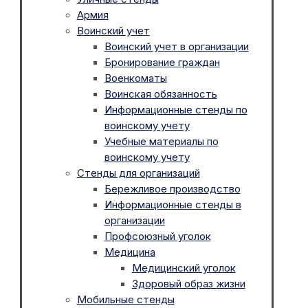
Армия
Воинский учет
Воинский учет в организации
Бронирование граждан
Военкоматы
Воинская обязанность
Информационные стенды по
воинскому учету
Учебные материалы по
воинскому учету
Стенды для организаций
Бережливое производство
Информационные стенды в
организации
Профсоюзный уголок
Медицина
Медицинский уголок
Здоровый образ жизни
Мобильные стенды