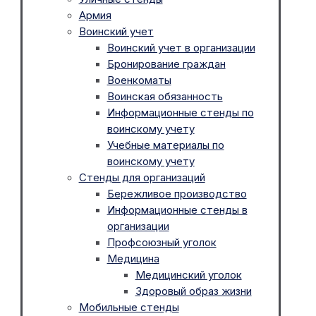
Армия
Воинский учет
Воинский учет в организации
Бронирование граждан
Военкоматы
Воинская обязанность
Информационные стенды по
воинскому учету
Учебные материалы по
воинскому учету
Стенды для организаций
Бережливое производство
Информационные стенды в
организации
Профсоюзный уголок
Медицина
Медицинский уголок
Здоровый образ жизни
Мобильные стенды