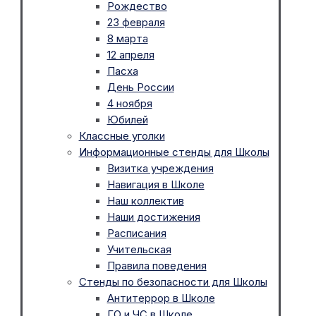
Рождество
23 февраля
8 марта
12 апреля
Пасха
День России
4 ноября
Юбилей
Классные уголки
Информационные стенды для Школы
Визитка учреждения
Навигация в Школе
Наш коллектив
Наши достижения
Расписания
Учительская
Правила поведения
Стенды по безопасности для Школы
Антитеррор в Школе
ГО и ЧС в Школе