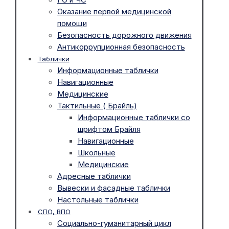
Оказание первой медицинской
помощи
Безопасность дорожного движения
Антикоррупционная безопасность
Таблички
Информационные таблички
Навигационные
Медицинские
Тактильные ( Брайль)
Информационные таблички со
шрифтом Брайля
Навигационные
Школьные
Медицинские
Адресные таблички
Вывески и фасадные таблички
Настольные таблички
СПО, ВПО
Социально-гуманитарный цикл