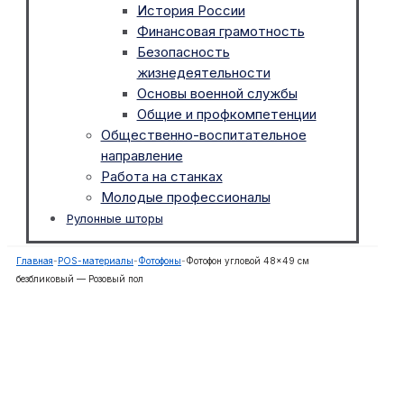
История России
Финансовая грамотность
Безопасность
жизнедеятельности
Основы военной службы
Общие и профкомпетенции
Общественно-воспитательное
направление
Работа на станках
Молодые профессионалы
Рулонные шторы
Главная
-
POS-материалы
-
Фотофоны
-
Фотофон угловой 48×49 см
безбликовый — Розовый пол