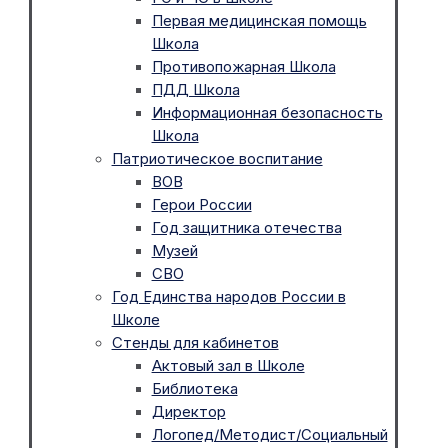
Первая медицинская помощь
Школа
Противопожарная Школа
ПДД Школа
Информационная безопасность
Школа
Патриотическое воспитание
ВОВ
Герои России
Год защитника отечества
Музей
СВО
Год Единства народов России в
Школе
Стенды для кабинетов
Актовый зал в Школе
Библиотека
Директор
Логопед/Методист/Социальный