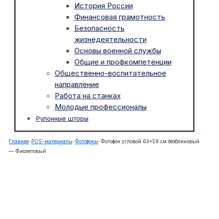
История России
Финансовая грамотность
Безопасность
жизнедеятельности
Основы военной службы
Общие и профкомпетенции
Общественно-воспитательное
направление
Работа на станках
Молодые профессионалы
Рулонные шторы
Главная
-
POS-материалы
-
Фотофоны
-
Фотофон угловой 63×59 см безбликовый
— Фиолетовый