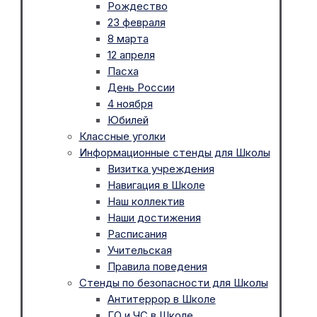
Рождество
23 февраля
8 марта
12 апреля
Пасха
День России
4 ноября
Юбилей
Классные уголки
Информационные стенды для Школы
Визитка учреждения
Навигация в Школе
Наш коллектив
Наши достижения
Расписания
Учительская
Правила поведения
Стенды по безопасности для Школы
Антитеррор в Школе
ГО и ЧС в Школе