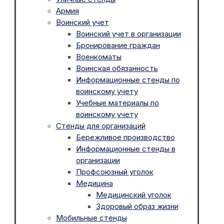
Армия
Воинский учет
Воинский учет в организации
Бронирование граждан
Военкоматы
Воинская обязанность
Информационные стенды по
воинскому учету
Учебные материалы по
воинскому учету
Стенды для организаций
Бережливое производство
Информационные стенды в
организации
Профсоюзный уголок
Медицина
Медицинский уголок
Здоровый образ жизни
Мобильные стенды