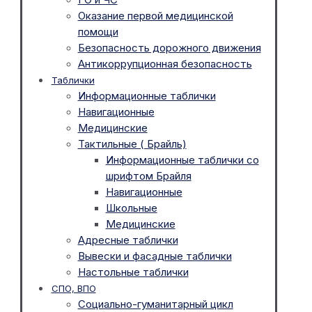
Оказание первой медицинской
помощи
Безопасность дорожного движения
Антикоррупционная безопасность
Таблички
Информационные таблички
Навигационные
Медицинские
Тактильные ( Брайль)
Информационные таблички со
шрифтом Брайля
Навигационные
Школьные
Медицинские
Адресные таблички
Вывески и фасадные таблички
Настольные таблички
СПО, ВПО
Социально-гуманитарный цикл