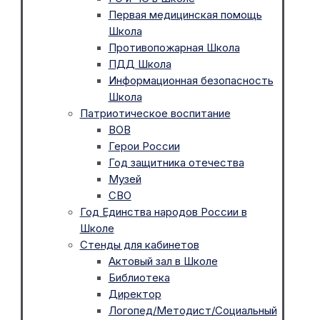
Первая медицинская помощь
Школа
Противопожарная Школа
ПДД Школа
Информационная безопасность
Школа
Патриотическое воспитание
ВОВ
Герои России
Год защитника отечества
Музей
СВО
Год Единства народов России в
Школе
Стенды для кабинетов
Актовый зал в Школе
Библиотека
Директор
Логопед/Методист/Социальный