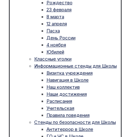
Рождество
23 февраля
8 марта
12 апреля
Пасха
День России
4 ноября
Юбилей
Классные уголки
Информационные стенды для Школы
Визитка учреждения
Навигация в Школе
Наш коллектив
Наши достижения
Расписания
Учительская
Правила поведения
Стенды по безопасности для Школы
Антитеррор в Школе
ГО и ЧС в Школе