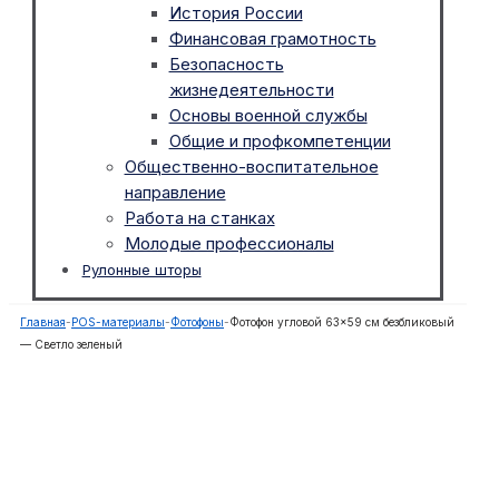
История России
Финансовая грамотность
Безопасность
жизнедеятельности
Основы военной службы
Общие и профкомпетенции
Общественно-воспитательное
направление
Работа на станках
Молодые профессионалы
Рулонные шторы
Главная
-
POS-материалы
-
Фотофоны
-
Фотофон угловой 63×59 см безбликовый
— Светло зеленый