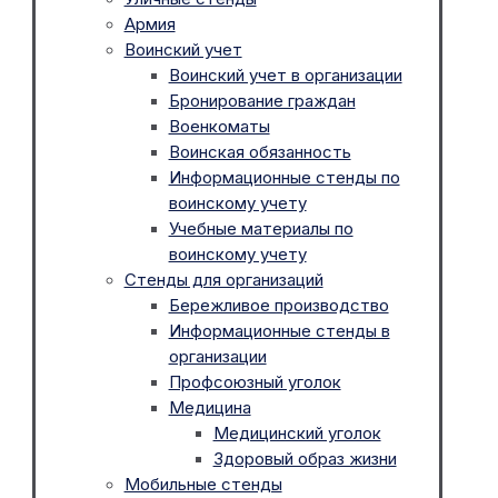
Армия
Воинский учет
Воинский учет в организации
Бронирование граждан
Военкоматы
Воинская обязанность
Информационные стенды по
воинскому учету
Учебные материалы по
воинскому учету
Стенды для организаций
Бережливое производство
Информационные стенды в
организации
Профсоюзный уголок
Медицина
Медицинский уголок
Здоровый образ жизни
Мобильные стенды