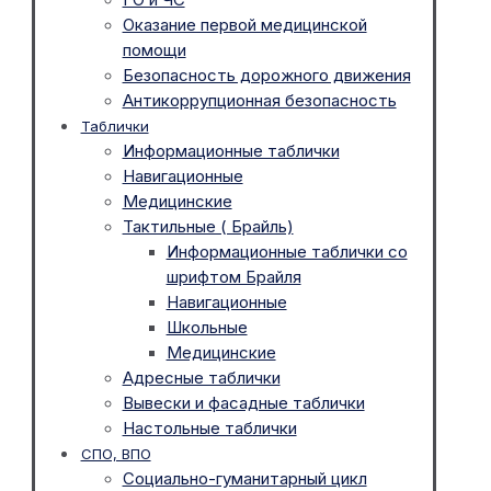
Оказание первой медицинской
помощи
Безопасность дорожного движения
Антикоррупционная безопасность
Таблички
Информационные таблички
Навигационные
Медицинские
Тактильные ( Брайль)
Информационные таблички со
шрифтом Брайля
Навигационные
Школьные
Медицинские
Адресные таблички
Вывески и фасадные таблички
Настольные таблички
СПО, ВПО
Социально-гуманитарный цикл