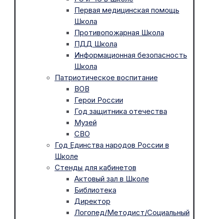
Первая медицинская помощь
Школа
Противопожарная Школа
ПДД Школа
Информационная безопасность
Школа
Патриотическое воспитание
ВОВ
Герои России
Год защитника отечества
Музей
СВО
Год Единства народов России в
Школе
Стенды для кабинетов
Актовый зал в Школе
Библиотека
Директор
Логопед/Методист/Социальный