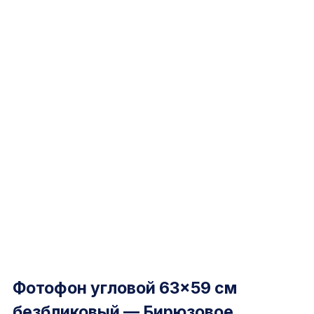
Фотофон угловой 63×59 см
безбликовый — Бирюзовое