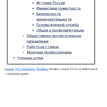
История России
Финансовая грамотность
Безопасность
жизнедеятельности
Основы военной службы
Общие и профкомпетенции
Общественно-воспитательное
направление
Работа на станках
Молодые профессионалы
Рулонные шторы
Главная
-
POS-материалы
-
Фотофоны
-
Фотофон угловой 63×59 см безбликовый
— Бирюзовое дерево