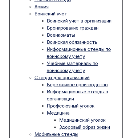
Армия
Воинский учет
Воинский учет в организации
Бронирование граждан
Военкоматы
Воинская обязанность
Информационные стенды по
воинскому учету
Учебные материалы по
воинскому учету
Стенды для организаций
Бережливое производство
Информационные стенды в
организации
Профсоюзный уголок
Медицина
Медицинский уголок
Здоровый образ жизни
Мобильные стенды