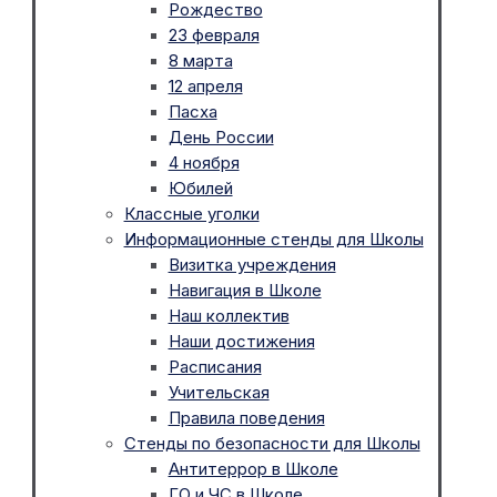
Рождество
23 февраля
8 марта
12 апреля
Пасха
День России
4 ноября
Юбилей
Классные уголки
Информационные стенды для Школы
Визитка учреждения
Навигация в Школе
Наш коллектив
Наши достижения
Расписания
Учительская
Правила поведения
Стенды по безопасности для Школы
Антитеррор в Школе
ГО и ЧС в Школе