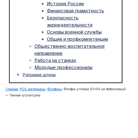
История России
Финансовая грамотность
Безопасность
жизнедеятельности
Основы военной службы
Общие и профкомпетенции
Общественно-воспитательное
направление
Работа на станках
Молодые профессионалы
Рулонные шторы
Главная
-
POS-материалы
-
Фотофоны
-
Фотофон угловой 63×59 см безбликовый
— Темная штукатурка