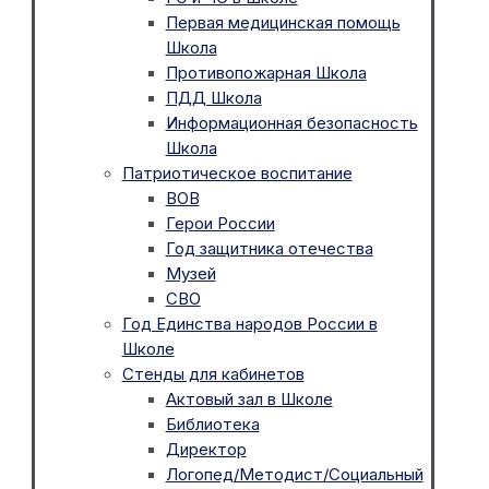
Первая медицинская помощь
Школа
Противопожарная Школа
ПДД Школа
Информационная безопасность
Школа
Патриотическое воспитание
ВОВ
Герои России
Год защитника отечества
Музей
СВО
Год Единства народов России в
Школе
Стенды для кабинетов
Актовый зал в Школе
Библиотека
Директор
Логопед/Методист/Социальный