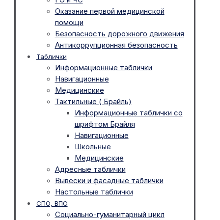
Оказание первой медицинской
помощи
Безопасность дорожного движения
Антикоррупционная безопасность
Таблички
Информационные таблички
Навигационные
Медицинские
Тактильные ( Брайль)
Информационные таблички со
шрифтом Брайля
Навигационные
Школьные
Медицинские
Адресные таблички
Вывески и фасадные таблички
Настольные таблички
СПО, ВПО
Социально-гуманитарный цикл