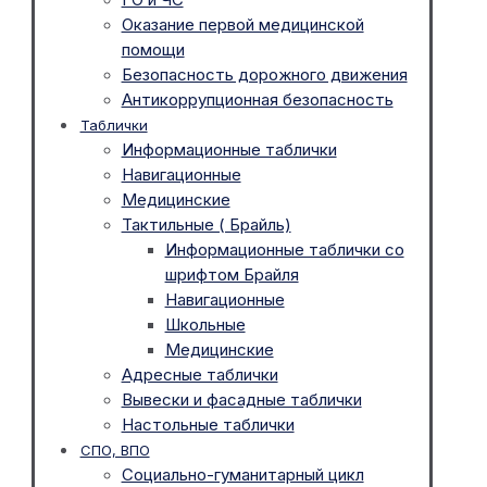
Оказание первой медицинской
помощи
Безопасность дорожного движения
Антикоррупционная безопасность
Таблички
Информационные таблички
Навигационные
Медицинские
Тактильные ( Брайль)
Информационные таблички со
шрифтом Брайля
Навигационные
Школьные
Медицинские
Адресные таблички
Вывески и фасадные таблички
Настольные таблички
СПО, ВПО
Социально-гуманитарный цикл