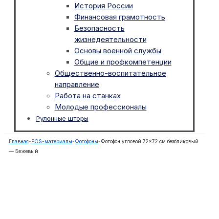
История России
Финансовая грамотность
Безопасность
жизнедеятельности
Основы военной службы
Общие и профкомпетенции
Общественно-воспитательное
направление
Работа на станках
Молодые профессионалы
Рулонные шторы
Главная
-
POS-материалы
-
Фотофоны
-
Фотофон угловой 72×72 см безбликовый
— Бежевый