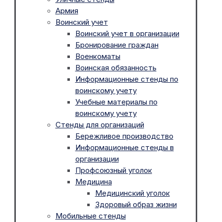
Армия
Воинский учет
Воинский учет в организации
Бронирование граждан
Военкоматы
Воинская обязанность
Информационные стенды по
воинскому учету
Учебные материалы по
воинскому учету
Стенды для организаций
Бережливое производство
Информационные стенды в
организации
Профсоюзный уголок
Медицина
Медицинский уголок
Здоровый образ жизни
Мобильные стенды