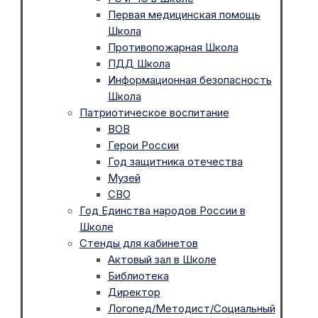
Первая медицинская помощь
Школа
Противопожарная Школа
ПДД Школа
Информационная безопасность
Школа
Патриотическое воспитание
ВОВ
Герои России
Год защитника отечества
Музей
СВО
Год Единства народов России в
Школе
Стенды для кабинетов
Актовый зал в Школе
Библиотека
Директор
Логопед/Методист/Социальный