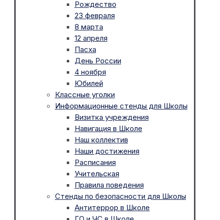
Рождество
23 февраля
8 марта
12 апреля
Пасха
День России
4 ноября
Юбилей
Классные уголки
Информационные стенды для Школы
Визитка учреждения
Навигация в Школе
Наш коллектив
Наши достижения
Расписания
Учительская
Правила поведения
Стенды по безопасности для Школы
Антитеррор в Школе
ГО и ЧС в Школе