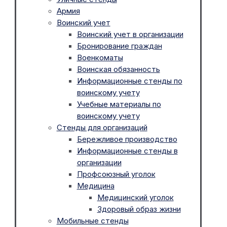
Армия
Воинский учет
Воинский учет в организации
Бронирование граждан
Военкоматы
Воинская обязанность
Информационные стенды по
воинскому учету
Учебные материалы по
воинскому учету
Стенды для организаций
Бережливое производство
Информационные стенды в
организации
Профсоюзный уголок
Медицина
Медицинский уголок
Здоровый образ жизни
Мобильные стенды