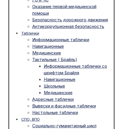
Оказание первой медицинской
помощи
Безопасность дорожного движения
Антикоррупционная безопасность
Таблички
Информационные таблички
Навигационные
Медицинские
Тактильные ( Брайль)
Информационные таблички со
шрифтом Брайля
Навигационные
Школьные
Медицинские
Адресные таблички
Вывески и фасадные таблички
Настольные таблички
СПО, ВПО
Социально-гуманитарный цикл