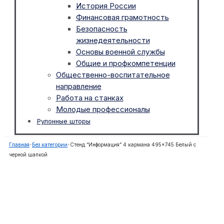
История России
Финансовая грамотность
Безопасность
жизнедеятельности
Основы военной службы
Общие и профкомпетенции
Общественно-воспитательное
направление
Работа на станках
Молодые профессионалы
Рулонные шторы
Главная
-
Без категории
-
Стенд “Информация” 4 кармана 495×745 Белый с
черной шапкой