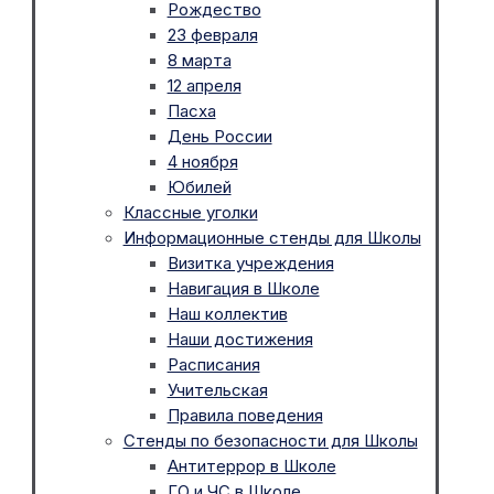
Рождество
23 февраля
8 марта
12 апреля
Пасха
День России
4 ноября
Юбилей
Классные уголки
Информационные стенды для Школы
Визитка учреждения
Навигация в Школе
Наш коллектив
Наши достижения
Расписания
Учительская
Правила поведения
Стенды по безопасности для Школы
Антитеррор в Школе
ГО и ЧС в Школе