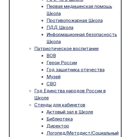
Первая медицинская помощь
Школа
Противопожарная Школа
ПДД Школа
Информационная безопасность
Школа
Патриотическое воспитание
ВОВ
Герои России
Год защитника отечества
Музей
СВО
Год Единства народов России в
Школе
Стенды для кабинетов
Актовый зал в Школе
Библиотека
Директор
Логопед/Методист/Социальный