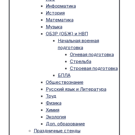
Информатика
История
Математика
Музыка
ОБЗР (ОБЖ) и НВП
Начальная военная
подготовка
Огневая подготовка
Стрельба
Строевая подготовка
БПЛА
Обществознание
Русский язык и Литература
Труд
Физика
Химия
Экология
Доп. образование
Праздничные стенды