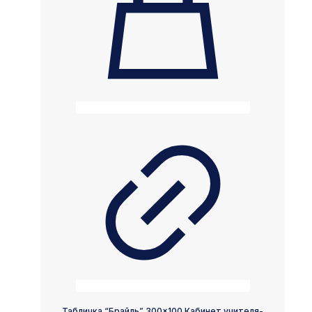
Табличка “Брайль” 300×100 Кабинет учителя-