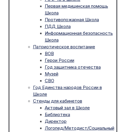
Первая медицинская помощь
Школа
Противопожарная Школа
ПДД Школа
Информационная безопасность
Школа
Патриотическое воспитание
ВОВ
Герои России
Год защитника отечества
Музей
СВО
Год Единства народов России в
Школе
Стенды для кабинетов
Актовый зал в Школе
Библиотека
Директор
Логопед/Методист/Социальный