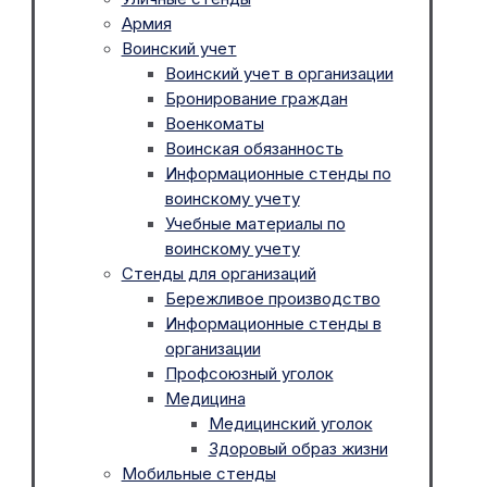
Армия
Воинский учет
Воинский учет в организации
Бронирование граждан
Военкоматы
Воинская обязанность
Информационные стенды по
воинскому учету
Учебные материалы по
воинскому учету
Стенды для организаций
Бережливое производство
Информационные стенды в
организации
Профсоюзный уголок
Медицина
Медицинский уголок
Здоровый образ жизни
Мобильные стенды