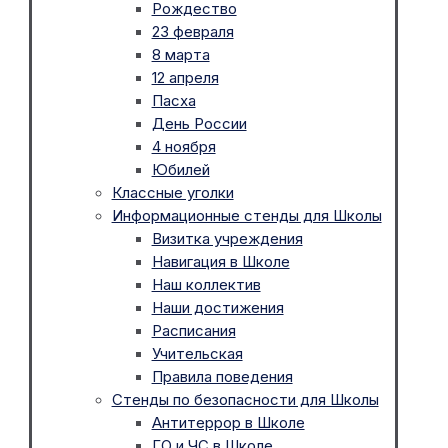
Рождество
23 февраля
8 марта
12 апреля
Пасха
День России
4 ноября
Юбилей
Классные уголки
Информационные стенды для Школы
Визитка учреждения
Навигация в Школе
Наш коллектив
Наши достижения
Расписания
Учительская
Правила поведения
Стенды по безопасности для Школы
Антитеррор в Школе
ГО и ЧС в Школе