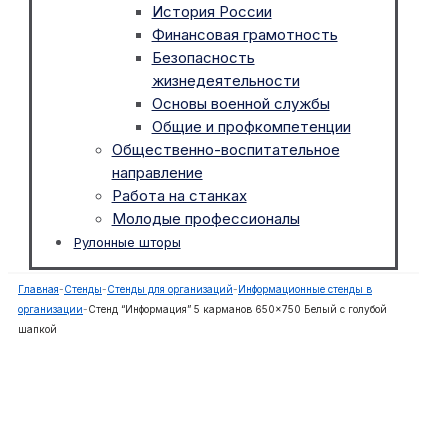
История России
Финансовая грамотность
Безопасность
жизнедеятельности
Основы военной службы
Общие и профкомпетенции
Общественно-воспитательное
направление
Работа на станках
Молодые профессионалы
Рулонные шторы
Главная
-
Стенды
-
Стенды для организаций
-
Информационные стенды в
организации
-
Стенд “Информация” 5 карманов 650×750 Белый с голубой
шапкой