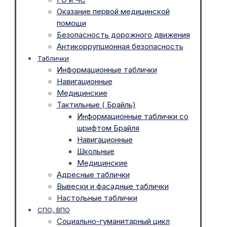
Оказание первой медицинской
помощи
Безопасность дорожного движения
Антикоррупционная безопасность
Таблички
Информационные таблички
Навигационные
Медицинские
Тактильные ( Брайль)
Информационные таблички со
шрифтом Брайля
Навигационные
Школьные
Медицинские
Адресные таблички
Вывески и фасадные таблички
Настольные таблички
СПО, ВПО
Социально-гуманитарный цикл