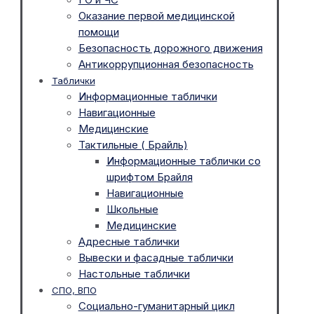
Оказание первой медицинской
помощи
Безопасность дорожного движения
Антикоррупционная безопасность
Таблички
Информационные таблички
Навигационные
Медицинские
Тактильные ( Брайль)
Информационные таблички со
шрифтом Брайля
Навигационные
Школьные
Медицинские
Адресные таблички
Вывески и фасадные таблички
Настольные таблички
СПО, ВПО
Социально-гуманитарный цикл