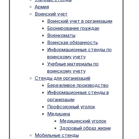
Армия
Воинский учет
Воинский учет в организации
Бронирование граждан
Военкоматы
Воинская обязанность
Информационные стенды по
воинскому учету
Учебные материалы по
воинскому учету
Стенды для организаций
Бережливое производство
Информационные стенды в
организации
Профсоюзный уголок
Медицина
Медицинский уголок
Здоровый образ жизни
Мобильные стенды