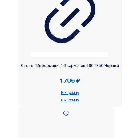
Стенд “Информация” 6 карманов 990×750 Черный
1 706
₽
В корзину
В корзину