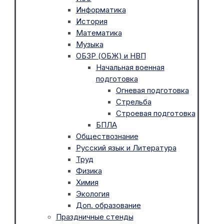
Информатика
История
Математика
Музыка
ОБЗР (ОБЖ) и НВП
Начальная военная
подготовка
Огневая подготовка
Стрельба
Строевая подготовка
БПЛА
Обществознание
Русский язык и Литература
Труд
Физика
Химия
Экология
Доп. образование
Праздничные стенды