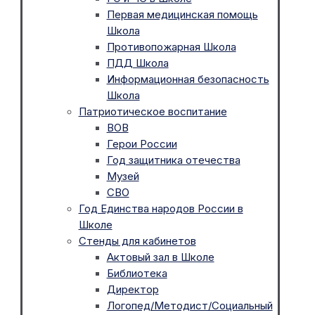
Первая медицинская помощь
Школа
Противопожарная Школа
ПДД Школа
Информационная безопасность
Школа
Патриотическое воспитание
ВОВ
Герои России
Год защитника отечества
Музей
СВО
Год Единства народов России в
Школе
Стенды для кабинетов
Актовый зал в Школе
Библиотека
Директор
Логопед/Методист/Социальный