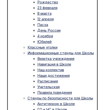
Рождество
23 февраля
8 марта
12 апреля
Пасха
День России
4 ноября
Юбилей
Классные уголки
Информационные стенды для Школы
Визитка учреждения
Навигация в Школе
Наш коллектив
Наши достижения
Расписания
Учительская
Правила поведения
Стенды по безопасности для Школы
Антитеррор в Школе
ГО и ЧС в Школе