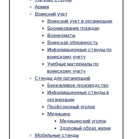
Армия
Воинский учет
Воинский учет в организации
Бронирование граждан
Военкоматы
Воинская обязанность
Информационные стенды по
воинскому учету
Учебные материалы по
воинскому учету
Стенды для организаций
Бережливое производство
Информационные стенды в
организации
Профсоюзный уголок
Медицина
Медицинский уголок
Здоровый образ жизни
Мобильные стенды