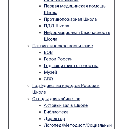
Первая медицинская помощь
Школа
Противопожарная Школа
ПДД Школа
Информационная безопасность
Школа
Патриотическое воспитание
ВОВ
Герои России
Год защитника отечества
Музей
СВО
Год Единства народов России в
Школе
Стенды для кабинетов
Актовый зал в Школе
Библиотека
Директор
Логопед/Методист/Социальный