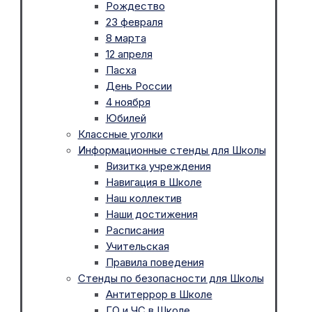
Рождество
23 февраля
8 марта
12 апреля
Пасха
День России
4 ноября
Юбилей
Классные уголки
Информационные стенды для Школы
Визитка учреждения
Навигация в Школе
Наш коллектив
Наши достижения
Расписания
Учительская
Правила поведения
Стенды по безопасности для Школы
Антитеррор в Школе
ГО и ЧС в Школе