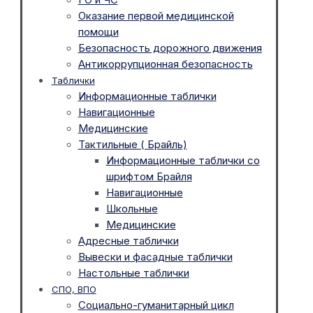
Оказание первой медицинской
помощи
Безопасность дорожного движения
Антикоррупционная безопасность
Таблички
Информационные таблички
Навигационные
Медицинские
Тактильные ( Брайль)
Информационные таблички со
шрифтом Брайля
Навигационные
Школьные
Медицинские
Адресные таблички
Вывески и фасадные таблички
Настольные таблички
СПО, ВПО
Социально-гуманитарный цикл