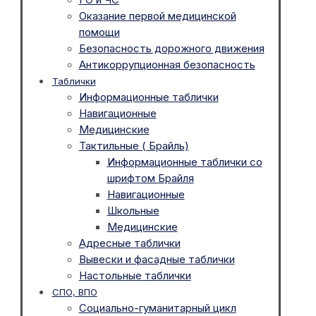
Оказание первой медицинской
помощи
Безопасность дорожного движения
Антикоррупционная безопасность
Таблички
Информационные таблички
Навигационные
Медицинские
Тактильные ( Брайль)
Информационные таблички со
шрифтом Брайля
Навигационные
Школьные
Медицинские
Адресные таблички
Вывески и фасадные таблички
Настольные таблички
СПО, ВПО
Социально-гуманитарный цикл