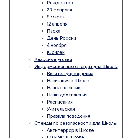
Рождество
23 февраля
8 марта
12 апреля
Пасха
День России
4 ноября
Юбилей
Классные уголки
Информационные стенды для Школы
Визитка учреждения
Навигация в Школе
Наш коллектив
Наши достижения
Расписания
Учительская
Правила поведения
Стенды по безопасности для Школы
Антитеррор в Школе
ГО и ЧС в Школе