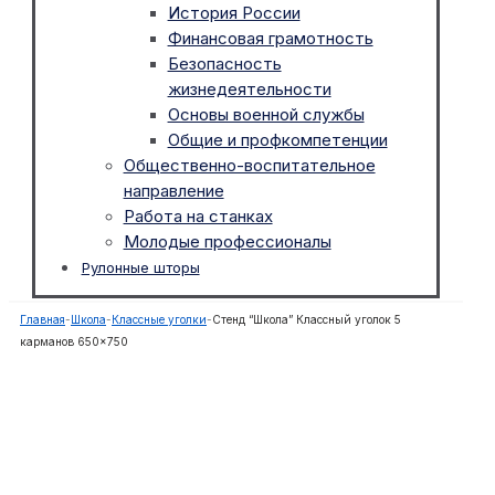
История России
Финансовая грамотность
Безопасность
жизнедеятельности
Основы военной службы
Общие и профкомпетенции
Общественно-воспитательное
направление
Работа на станках
Молодые профессионалы
Рулонные шторы
Главная
-
Школа
-
Классные уголки
-
Стенд “Школа” Классный уголок 5
карманов 650×750