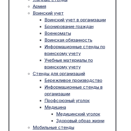
Армия
Воинский учет
Воинский учет в организации
Бронирование граждан
Военкоматы
Воинская обязанность
Информационные стенды по
воинскому учету
Учебные материалы по
воинскому учету
Стенды для организаций
Бережливое производство
Информационные стенды в
организации
Профсоюзный уголок
Медицина
Медицинский уголок
Здоровый образ жизни
Мобильные стенды