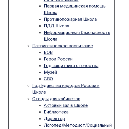
Первая медицинская помощь
Школа
Противопожарная Школа
ПДД Школа
Информационная безопасность
Школа
Патриотическое воспитание
ВОВ
Герои России
Год защитника отечества
Музей
СВО
Год Единства народов России в
Школе
Стенды для кабинетов
Актовый зал в Школе
Библиотека
Директор
Логопед/Методист/Социальный