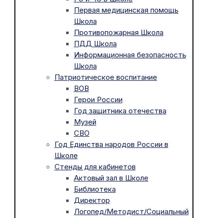
Первая медицинская помощь
Школа
Противопожарная Школа
ПДД Школа
Информационная безопасность
Школа
Патриотическое воспитание
ВОВ
Герои России
Год защитника отечества
Музей
СВО
Год Единства народов России в
Школе
Стенды для кабинетов
Актовый зал в Школе
Библиотека
Директор
Логопед/Методист/Социальный