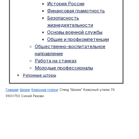
История России
Финансовая грамотность
Безопасность
жизнедеятельности
Основы военной службы
Общие и профкомпетенции
Общественно-воспитательное
направление
Работа на станках
Молодые профессионалы
Рулонные шторы
Главная
-
Школа
-
Классные уголки
-
Стенд “Школа” Классный уголок 7К
990×750 Синий Рюкзак