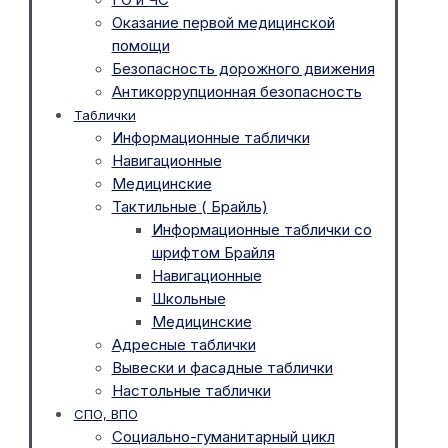
Оказание первой медицинской
помощи
Безопасность дорожного движения
Антикоррупционная безопасность
Таблички
Информационные таблички
Навигационные
Медицинские
Тактильные ( Брайль)
Информационные таблички со
шрифтом Брайля
Навигационные
Школьные
Медицинские
Адресные таблички
Вывески и фасадные таблички
Настольные таблички
СПО, ВПО
Социально-гуманитарный цикл