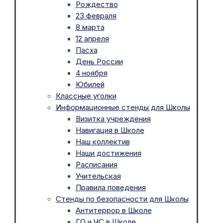
Рождество
23 февраля
8 марта
12 апреля
Пасха
День России
4 ноября
Юбилей
Классные уголки
Информационные стенды для Школы
Визитка учреждения
Навигация в Школе
Наш коллектив
Наши достижения
Расписания
Учительская
Правила поведения
Стенды по безопасности для Школы
Антитеррор в Школе
ГО и ЧС в Школе