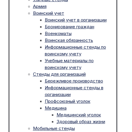
Армия
Воинский учет
Воинский учет в организации
Бронирование граждан
Военкоматы
Воинская обязанность
Информационные стенды по
воинскому учету
Учебные материалы по
воинскому учету
Стенды для организаций
Бережливое производство
Информационные стенды в
организации
Профсоюзный уголок
Медицина
Медицинский уголок
Здоровый образ жизни
Мобильные стенды