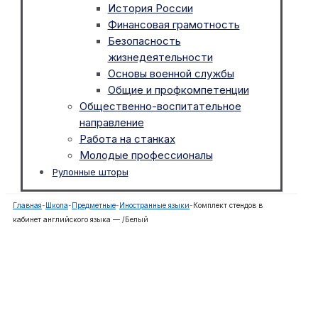
История России
Финансовая грамотность
Безопасность
жизнедеятельности
Основы военной службы
Общие и профкомпетенции
Общественно-воспитательное
направление
Работа на станках
Молодые профессионалы
Рулонные шторы
Главная
-
Школа
-
Предметные
-
Иностранные языки
-
Комплект стендов в
кабинет английского языка — /Белый