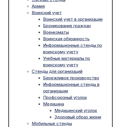
Армия
Воинский учет
Воинский учет в организации
Бронирование граждан
Военкоматы
Воинская обязанность
Информационные стенды по
воинскому учету
Учебные материалы по
воинскому учету
Стенды для организаций
Бережливое производство
Информационные стенды в
организации
Профсоюзный уголок
Медицина
Медицинский уголок
Здоровый образ жизни
Мобильные стенды