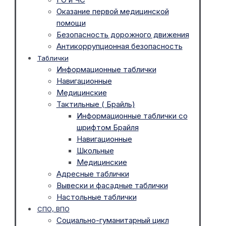
Оказание первой медицинской
помощи
Безопасность дорожного движения
Антикоррупционная безопасность
Таблички
Информационные таблички
Навигационные
Медицинские
Тактильные ( Брайль)
Информационные таблички со
шрифтом Брайля
Навигационные
Школьные
Медицинские
Адресные таблички
Вывески и фасадные таблички
Настольные таблички
СПО, ВПО
Социально-гуманитарный цикл