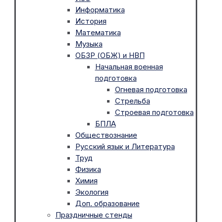
Информатика
История
Математика
Музыка
ОБЗР (ОБЖ) и НВП
Начальная военная
подготовка
Огневая подготовка
Стрельба
Строевая подготовка
БПЛА
Обществознание
Русский язык и Литература
Труд
Физика
Химия
Экология
Доп. образование
Праздничные стенды