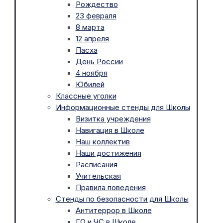
Рождество
23 февраля
8 марта
12 апреля
Пасха
День России
4 ноября
Юбилей
Классные уголки
Информационные стенды для Школы
Визитка учреждения
Навигация в Школе
Наш коллектив
Наши достижения
Расписания
Учительская
Правила поведения
Стенды по безопасности для Школы
Антитеррор в Школе
ГО и ЧС в Школе