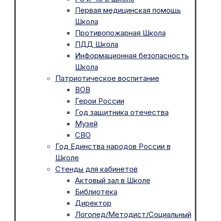
Первая медицинская помощь
Школа
Противопожарная Школа
ПДД Школа
Информационная безопасность
Школа
Патриотическое воспитание
ВОВ
Герои России
Год защитника отечества
Музей
СВО
Год Единства народов России в
Школе
Стенды для кабинетов
Актовый зал в Школе
Библиотека
Директор
Логопед/Методист/Социальный