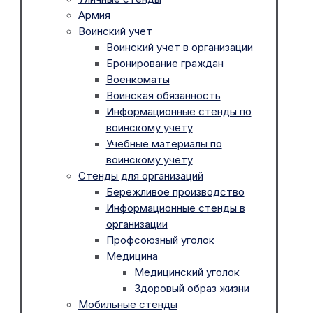
Армия
Воинский учет
Воинский учет в организации
Бронирование граждан
Военкоматы
Воинская обязанность
Информационные стенды по
воинскому учету
Учебные материалы по
воинскому учету
Стенды для организаций
Бережливое производство
Информационные стенды в
организации
Профсоюзный уголок
Медицина
Медицинский уголок
Здоровый образ жизни
Мобильные стенды