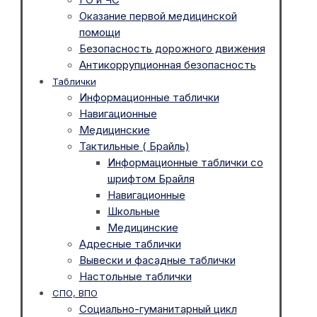
Оказание первой медицинской
помощи
Безопасность дорожного движения
Антикоррупционная безопасность
Таблички
Информационные таблички
Навигационные
Медицинские
Тактильные ( Брайль)
Информационные таблички со
шрифтом Брайля
Навигационные
Школьные
Медицинские
Адресные таблички
Вывески и фасадные таблички
Настольные таблички
СПО, ВПО
Социально-гуманитарный цикл