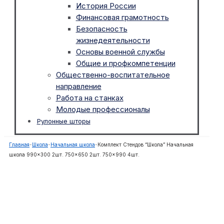
История России
Финансовая грамотность
Безопасность
жизнедеятельности
Основы военной службы
Общие и профкомпетенции
Общественно-воспитательное
направление
Работа на станках
Молодые профессионалы
Рулонные шторы
Главная
-
Школа
-
Начальная школа
-
Комплект Стендов “Школа” Начальная
школа 990×300 2шт. 750×650 2шт. 750×990 4шт.