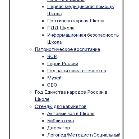
Первая медицинская помощь
Школа
Противопожарная Школа
ПДД Школа
Информационная безопасность
Школа
Патриотическое воспитание
ВОВ
Герои России
Год защитника отечества
Музей
СВО
Год Единства народов России в
Школе
Стенды для кабинетов
Актовый зал в Школе
Библиотека
Директор
Логопед/Методист/Социальный