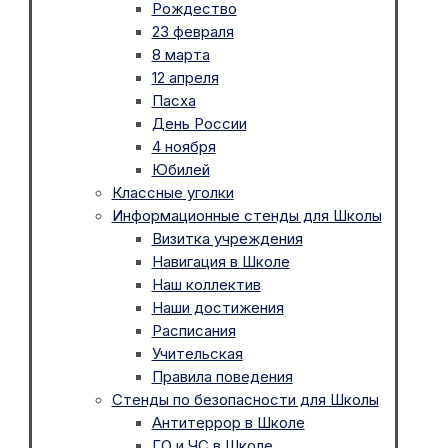
Рождество
23 февраля
8 марта
12 апреля
Пасха
День России
4 ноября
Юбилей
Классные уголки
Информационные стенды для Школы
Визитка учреждения
Навигация в Школе
Наш коллектив
Наши достижения
Расписания
Учительская
Правила поведения
Стенды по безопасности для Школы
Антитеррор в Школе
ГО и ЧС в Школе