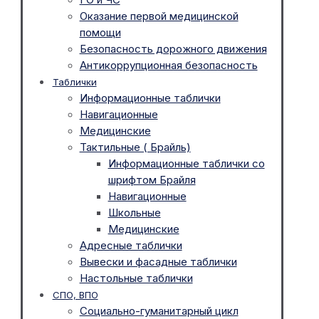
Оказание первой медицинской
помощи
Безопасность дорожного движения
Антикоррупционная безопасность
Таблички
Информационные таблички
Навигационные
Медицинские
Тактильные ( Брайль)
Информационные таблички со
шрифтом Брайля
Навигационные
Школьные
Медицинские
Адресные таблички
Вывески и фасадные таблички
Настольные таблички
СПО, ВПО
Социально-гуманитарный цикл