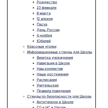
Рождество
23 февраля
8 марта
12 апреля
Пасха
День России
4 ноября
Юбилей
Классные уголки
Информационные стенды для Школы
Визитка учреждения
Навигация в Школе
Наш коллектив
Наши достижения
Расписания
Учительская
Правила поведения
Стенды по безопасности для Школы
Антитеррор в Школе
ГО и ЧС в Школе