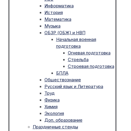
Информатика
История
Математика
Музыка
ОБЗР (ОБЖ) и НВП
Начальная военная
подготовка
Огневая подготовка
Стрельба
Строевая подготовка
БПЛА
Обществознание
Русский язык и Литература
Труд
Физика
Химия
Экология
Доп. образование
Праздничные стенды