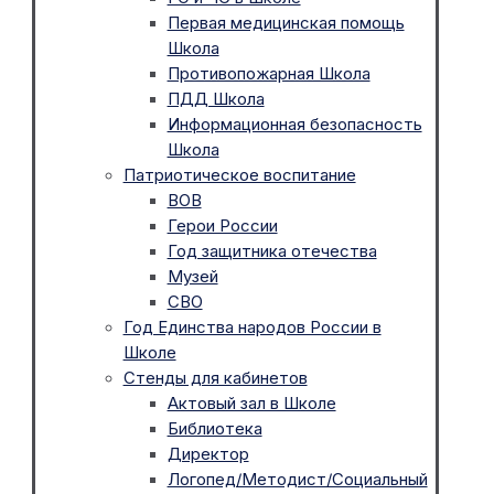
Первая медицинская помощь
Школа
Противопожарная Школа
ПДД Школа
Информационная безопасность
Школа
Патриотическое воспитание
ВОВ
Герои России
Год защитника отечества
Музей
СВО
Год Единства народов России в
Школе
Стенды для кабинетов
Актовый зал в Школе
Библиотека
Директор
Логопед/Методист/Социальный