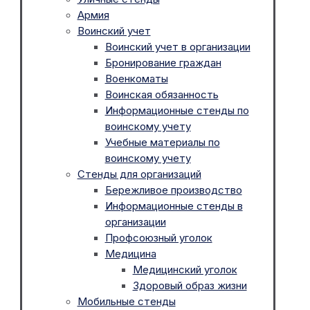
Армия
Воинский учет
Воинский учет в организации
Бронирование граждан
Военкоматы
Воинская обязанность
Информационные стенды по
воинскому учету
Учебные материалы по
воинскому учету
Стенды для организаций
Бережливое производство
Информационные стенды в
организации
Профсоюзный уголок
Медицина
Медицинский уголок
Здоровый образ жизни
Мобильные стенды