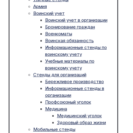
Армия
Воинский учет
Воинский учет в организации
Бронирование граждан
Военкоматы
Воинская обязанность
Информационные стенды по
воинскому учету
Учебные материалы по
воинскому учету
Стенды для организаций
Бережливое производство
Информационные стенды в
организации
Профсоюзный уголок
Медицина
Медицинский уголок
Здоровый образ жизни
Мобильные стенды