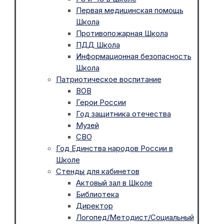
Первая медицинская помощь
Школа
Противопожарная Школа
ПДД Школа
Информационная безопасность
Школа
Патриотическое воспитание
ВОВ
Герои России
Год защитника отечества
Музей
СВО
Год Единства народов России в
Школе
Стенды для кабинетов
Актовый зал в Школе
Библиотека
Директор
Логопед/Методист/Социальный