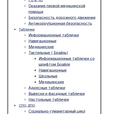
Оказание первой медицинской
помощи
Безопасность дорожного движения
Антикоррупционная безопасность
Таблички
Информационные таблички
Навигационные
Медицинские
Тактильные ( Брайль)
Информационные таблички со
шрифтом Брайля
Навигационные
Школьные
Медицинские
Адресные таблички
Вывески и фасадные таблички
Настольные таблички
СПО, ВПО
Социально-гуманитарный цикл