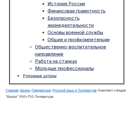
История России
Финансовая грамотность
Безопасность
жизнедеятельности
Основы военной службы
Общие и профкомпетенции
Общественно-воспитательное
направление
Работа на станках
Молодые профессионалы
Рулонные шторы
Главная
-
Школа
-
Предметные
-
Русский язык и Литература
-
Комплект стендов
“Школа” 990×750 Литература