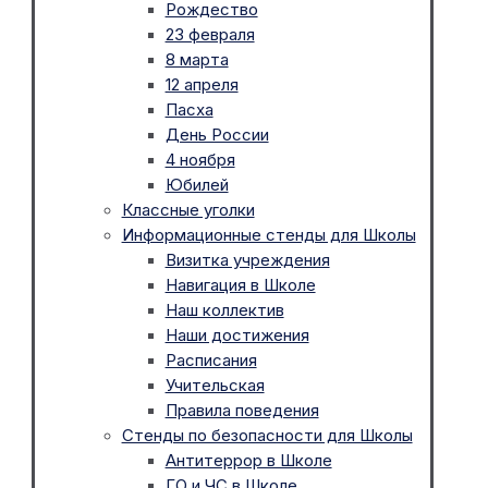
Рождество
23 февраля
8 марта
12 апреля
Пасха
День России
4 ноября
Юбилей
Классные уголки
Информационные стенды для Школы
Визитка учреждения
Навигация в Школе
Наш коллектив
Наши достижения
Расписания
Учительская
Правила поведения
Стенды по безопасности для Школы
Антитеррор в Школе
ГО и ЧС в Школе