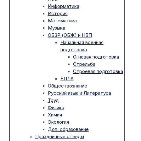
Информатика
История
Математика
Музыка
ОБЗР (ОБЖ) и НВП
Начальная военная
подготовка
Огневая подготовка
Стрельба
Строевая подготовка
БПЛА
Обществознание
Русский язык и Литература
Труд
Физика
Химия
Экология
Доп. образование
Праздничные стенды