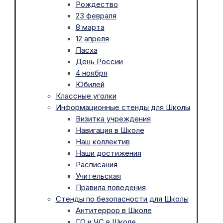
Рождество
23 февраля
8 марта
12 апреля
Пасха
День России
4 ноября
Юбилей
Классные уголки
Информационные стенды для Школы
Визитка учреждения
Навигация в Школе
Наш коллектив
Наши достижения
Расписания
Учительская
Правила поведения
Стенды по безопасности для Школы
Антитеррор в Школе
ГО и ЧС в Школе