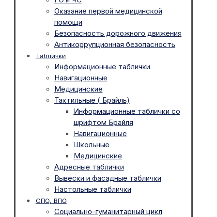
Оказание первой медицинской
помощи
Безопасность дорожного движения
Антикоррупционная безопасность
Таблички
Информационные таблички
Навигационные
Медицинские
Тактильные ( Брайль)
Информационные таблички со
шрифтом Брайля
Навигационные
Школьные
Медицинские
Адресные таблички
Вывески и фасадные таблички
Настольные таблички
СПО, ВПО
Социально-гуманитарный цикл