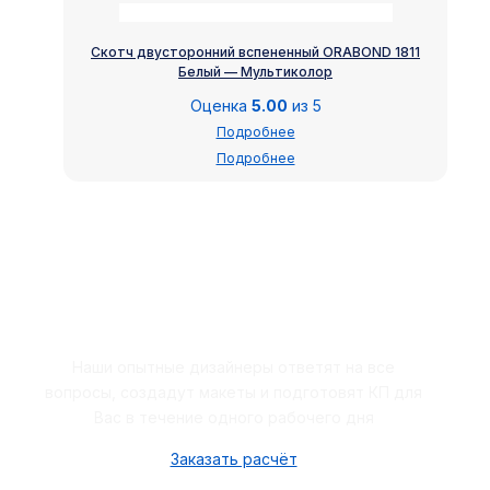
Скотч двусторонний вспененный ORABOND 1811
Белый — Мультиколор
Оценка
5.00
из 5
Подробнее
Подробнее
Закажите бесплатный расчёт
Наши опытные дизайнеры ответят на все
вопросы, создадут макеты и подготовят КП для
Вас в течение одного рабочего дня
Заказать расчёт