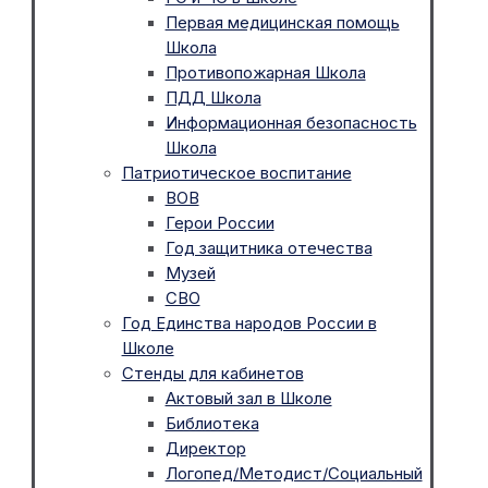
Первая медицинская помощь
Школа
Противопожарная Школа
ПДД Школа
Информационная безопасность
Школа
Патриотическое воспитание
ВОВ
Герои России
Год защитника отечества
Музей
СВО
Год Единства народов России в
Школе
Стенды для кабинетов
Актовый зал в Школе
Библиотека
Директор
Логопед/Методист/Социальный