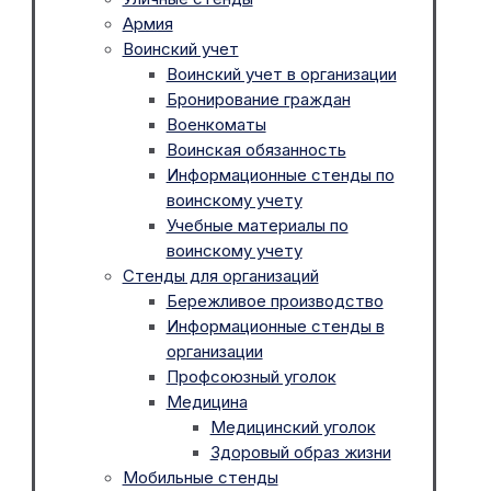
Армия
Воинский учет
Воинский учет в организации
Бронирование граждан
Военкоматы
Воинская обязанность
Информационные стенды по
воинскому учету
Учебные материалы по
воинскому учету
Стенды для организаций
Бережливое производство
Информационные стенды в
организации
Профсоюзный уголок
Медицина
Медицинский уголок
Здоровый образ жизни
Мобильные стенды