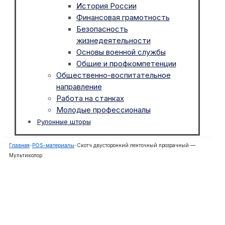
История России
Финансовая грамотность
Безопасность
жизнедеятельности
Основы военной службы
Общие и профкомпетенции
Общественно-воспитательное
направление
Работа на станках
Молодые профессионалы
Рулонные шторы
Главная
-
POS-материалы
-
Скотч двусторонний ленточный прозрачный —
Мультиколор