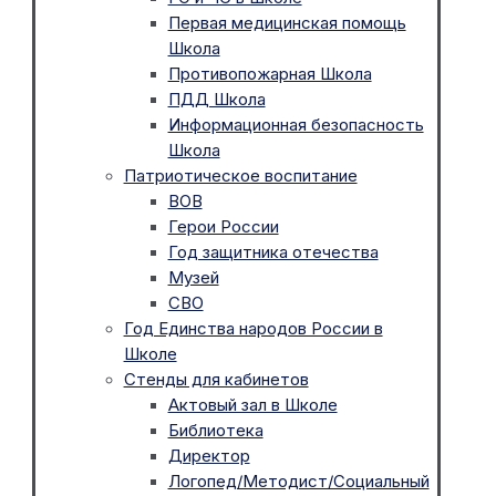
Первая медицинская помощь
Школа
Противопожарная Школа
ПДД Школа
Информационная безопасность
Школа
Патриотическое воспитание
ВОВ
Герои России
Год защитника отечества
Музей
СВО
Год Единства народов России в
Школе
Стенды для кабинетов
Актовый зал в Школе
Библиотека
Директор
Логопед/Методист/Социальный