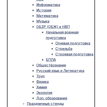
Информатика
История
Математика
Музыка
ОБЗР (ОБЖ) и НВП
Начальная военная
подготовка
Огневая подготовка
Стрельба
Строевая подготовка
БПЛА
Обществознание
Русский язык и Литература
Труд
Физика
Химия
Экология
Доп. образование
Праздничные стенды