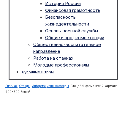
История России
Финансовая грамотность
Безопасность
жизнедеятельности
Основы военной службы
Общие и профкомпетенции
Общественно-воспитательное
направление
Работа на станках
Молодые профессионалы
Рулонные шторы
Главная
-
Стенды
-
Информационные стенды
-
Стенд “Информация” 2 кармана
400×500 Белый