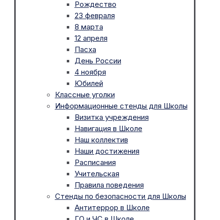
Рождество
23 февраля
8 марта
12 апреля
Пасха
День России
4 ноября
Юбилей
Классные уголки
Информационные стенды для Школы
Визитка учреждения
Навигация в Школе
Наш коллектив
Наши достижения
Расписания
Учительская
Правила поведения
Стенды по безопасности для Школы
Антитеррор в Школе
ГО и ЧС в Школе