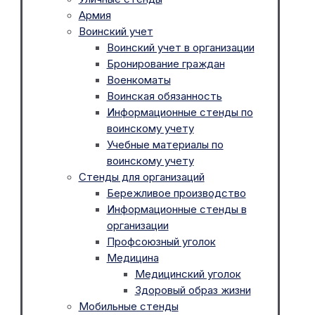
Армия
Воинский учет
Воинский учет в организации
Бронирование граждан
Военкоматы
Воинская обязанность
Информационные стенды по
воинскому учету
Учебные материалы по
воинскому учету
Стенды для организаций
Бережливое производство
Информационные стенды в
организации
Профсоюзный уголок
Медицина
Медицинский уголок
Здоровый образ жизни
Мобильные стенды