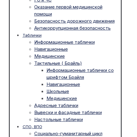
Оказание первой медицинской
помощи
Безопасность дорожного движения
Антикоррупционная безопасность
Таблички
Информационные таблички
Навигационные
Медицинские
Тактильные ( Брайль)
Информационные таблички со
шрифтом Брайля
Навигационные
Школьные
Медицинские
Адресные таблички
Вывески и фасадные таблички
Настольные таблички
СПО, ВПО
Социально-гуманитарный цикл