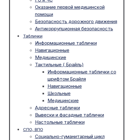
Оказание первой медицинской
помощи
Безопасность дорожного движения
Антикоррупционная безопасность
Таблички
Информационные таблички
Навигационные
Медицинские
Тактильные ( Брайль)
Информационные таблички со
шрифтом Брайля
Навигационные
Школьные
Медицинские
Адресные таблички
Вывески и фасадные таблички
Настольные таблички
СПО, ВПО
Социально-гуманитарный цикл