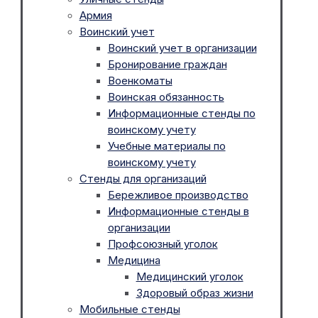
Армия
Воинский учет
Воинский учет в организации
Бронирование граждан
Военкоматы
Воинская обязанность
Информационные стенды по
воинскому учету
Учебные материалы по
воинскому учету
Стенды для организаций
Бережливое производство
Информационные стенды в
организации
Профсоюзный уголок
Медицина
Медицинский уголок
Здоровый образ жизни
Мобильные стенды