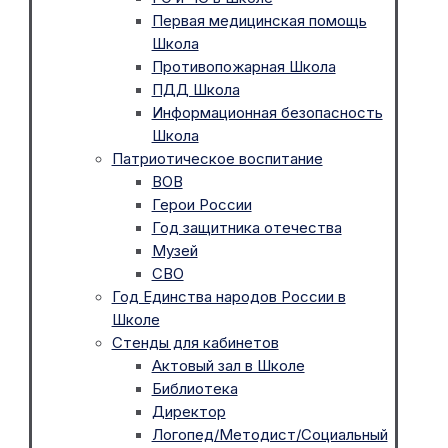
Первая медицинская помощь
Школа
Противопожарная Школа
ПДД Школа
Информационная безопасность
Школа
Патриотическое воспитание
ВОВ
Герои России
Год защитника отечества
Музей
СВО
Год Единства народов России в
Школе
Стенды для кабинетов
Актовый зал в Школе
Библиотека
Директор
Логопед/Методист/Социальный