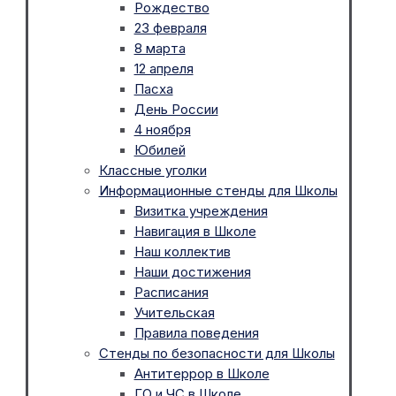
Рождество
23 февраля
8 марта
12 апреля
Пасха
День России
4 ноября
Юбилей
Классные уголки
Информационные стенды для Школы
Визитка учреждения
Навигация в Школе
Наш коллектив
Наши достижения
Расписания
Учительская
Правила поведения
Стенды по безопасности для Школы
Антитеррор в Школе
ГО и ЧС в Школе