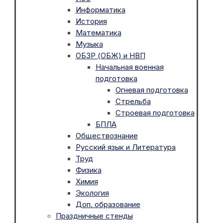
Информатика
История
Математика
Музыка
ОБЗР (ОБЖ) и НВП
Начальная военная
подготовка
Огневая подготовка
Стрельба
Строевая подготовка
БПЛА
Обществознание
Русский язык и Литература
Труд
Физика
Химия
Экология
Доп. образование
Праздничные стенды