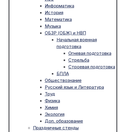
Информатика
История
Математика
Музыка
ОБЗР (ОБЖ) и НВП
Начальная военная
подготовка
Огневая подготовка
Стрельба
Строевая подготовка
БПЛА
Обществознание
Русский язык и Литература
Труд
Физика
Химия
Экология
Доп. образование
Праздничные стенды