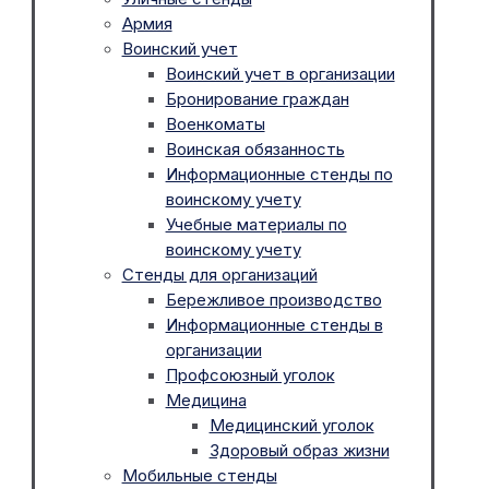
Армия
Воинский учет
Воинский учет в организации
Бронирование граждан
Военкоматы
Воинская обязанность
Информационные стенды по
воинскому учету
Учебные материалы по
воинскому учету
Стенды для организаций
Бережливое производство
Информационные стенды в
организации
Профсоюзный уголок
Медицина
Медицинский уголок
Здоровый образ жизни
Мобильные стенды