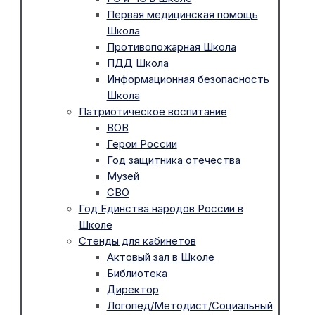
Первая медицинская помощь
Школа
Противопожарная Школа
ПДД Школа
Информационная безопасность
Школа
Патриотическое воспитание
ВОВ
Герои России
Год защитника отечества
Музей
СВО
Год Единства народов России в
Школе
Стенды для кабинетов
Актовый зал в Школе
Библиотека
Директор
Логопед/Методист/Социальный