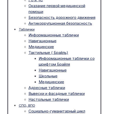
Оказание первой медицинской
помощи
Безопасность дорожного движения
Антикоррупционная безопасность
Таблички
Информационные таблички
Навигационные
Медицинские
Тактильные ( Брайль)
Информационные таблички со
шрифтом Брайля
Навигационные
Школьные
Медицинские
Адресные таблички
Вывески и фасадные таблички
Настольные таблички
СПО, ВПО
Социально-гуманитарный цикл