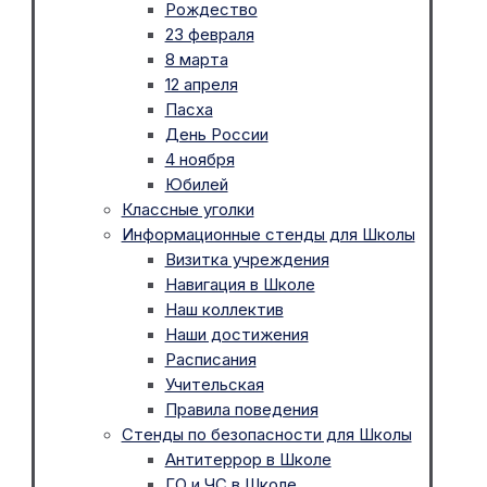
Рождество
23 февраля
8 марта
12 апреля
Пасха
День России
4 ноября
Юбилей
Классные уголки
Информационные стенды для Школы
Визитка учреждения
Навигация в Школе
Наш коллектив
Наши достижения
Расписания
Учительская
Правила поведения
Стенды по безопасности для Школы
Антитеррор в Школе
ГО и ЧС в Школе