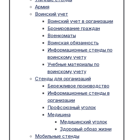
Армия
Воинский учет
Воинский учет в организации
Бронирование граждан
Военкоматы
Воинская обязанность
Информационные стенды по
воинскому учету
Учебные материалы по
воинскому учету
Стенды для организаций
Бережливое производство
Информационные стенды в
организации
Профсоюзный уголок
Медицина
Медицинский уголок
Здоровый образ жизни
Мобильные стенды