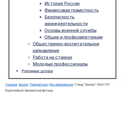
История России
Финансовая грамотность
Безопасность
жизнедеятельности
Основы военной службы
Общие и профкомпетенции
Общественно-воспитательное
направление
Работа на станках
Молодые профессионалы
Рулонные шторы
Главная
-
Школа
-
Предметные
-
Доп.образование
-
Стенд “Школа” 990×751
Коричневый Шахматные фигуры