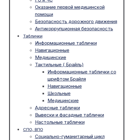
Оказание первой медицинской
помощи
Безопасность дорожного движения
Антикоррупционная безопасность
Таблички
Информационные таблички
Навигационные
Медицинские
Тактильные ( Брайль)
Информационные таблички со
шрифтом Брайля
Навигационные
Школьные
Медицинские
Адресные таблички
Вывески и фасадные таблички
Настольные таблички
СПО, ВПО
Социально-гуманитарный цикл