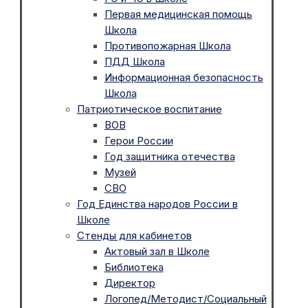
Первая медицинская помощь
Школа
Противопожарная Школа
ПДД Школа
Информационная безопасность
Школа
Патриотическое воспитание
ВОВ
Герои России
Год защитника отечества
Музей
СВО
Год Единства народов России в
Школе
Стенды для кабинетов
Актовый зал в Школе
Библиотека
Директор
Логопед/Методист/Социальный