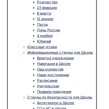
Рождество
23 февраля
8 марта
12 апреля
Пасха
День России
4 ноября
Юбилей
Классные уголки
Информационные стенды для Школы
Визитка учреждения
Навигация в Школе
Наш коллектив
Наши достижения
Расписания
Учительская
Правила поведения
Стенды по безопасности для Школы
Антитеррор в Школе
ГО и ЧС в Школе