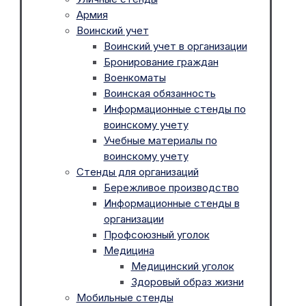
Армия
Воинский учет
Воинский учет в организации
Бронирование граждан
Военкоматы
Воинская обязанность
Информационные стенды по
воинскому учету
Учебные материалы по
воинскому учету
Стенды для организаций
Бережливое производство
Информационные стенды в
организации
Профсоюзный уголок
Медицина
Медицинский уголок
Здоровый образ жизни
Мобильные стенды