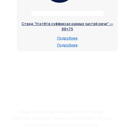
Стенд “Н и НН в суффиксах разных частей речи” —
99×75
Подробнее
Подробнее
Закажите бесплатный расчёт
Наши опытные дизайнеры ответят на все
вопросы, создадут макеты и подготовят КП для
Вас в течение одного рабочего дня