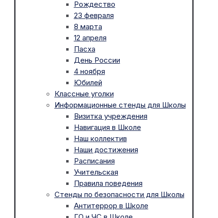
Рождество
23 февраля
8 марта
12 апреля
Пасха
День России
4 ноября
Юбилей
Классные уголки
Информационные стенды для Школы
Визитка учреждения
Навигация в Школе
Наш коллектив
Наши достижения
Расписания
Учительская
Правила поведения
Стенды по безопасности для Школы
Антитеррор в Школе
ГО и ЧС в Школе