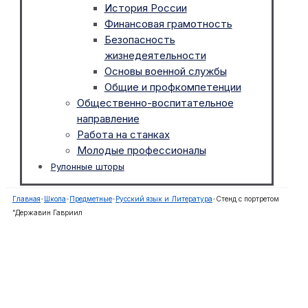
История России
Финансовая грамотность
Безопасность
жизнедеятельности
Основы военной службы
Общие и профкомпетенции
Общественно-воспитательное
направление
Работа на станках
Молодые профессионалы
Рулонные шторы
Главная
-
Школа
-
Предметные
-
Русский язык и Литература
-
Стенд с портретом
“Державин Гавриил