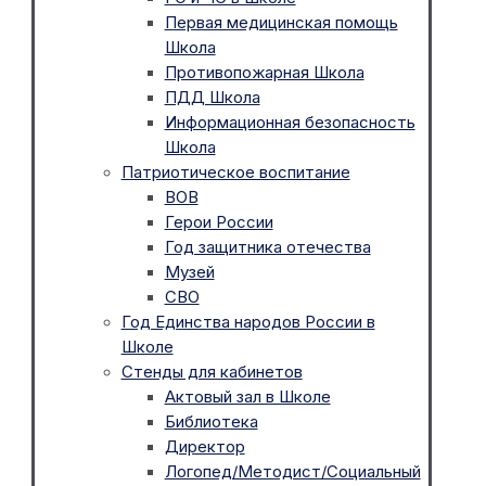
Первая медицинская помощь
Школа
Противопожарная Школа
ПДД Школа
Информационная безопасность
Школа
Патриотическое воспитание
ВОВ
Герои России
Год защитника отечества
Музей
СВО
Год Единства народов России в
Школе
Стенды для кабинетов
Актовый зал в Школе
Библиотека
Директор
Логопед/Методист/Социальный