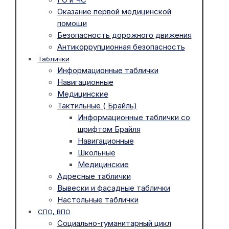
Оказание первой медицинской
помощи
Безопасность дорожного движения
Антикоррупционная безопасность
Таблички
Информационные таблички
Навигационные
Медицинские
Тактильные ( Брайль)
Информационные таблички со
шрифтом Брайля
Навигационные
Школьные
Медицинские
Адресные таблички
Вывески и фасадные таблички
Настольные таблички
СПО, ВПО
Социально-гуманитарный цикл