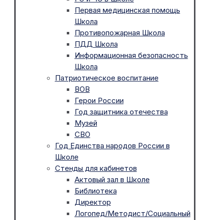
Первая медицинская помощь
Школа
Противопожарная Школа
ПДД Школа
Информационная безопасность
Школа
Патриотическое воспитание
ВОВ
Герои России
Год защитника отечества
Музей
СВО
Год Единства народов России в
Школе
Стенды для кабинетов
Актовый зал в Школе
Библиотека
Директор
Логопед/Методист/Социальный