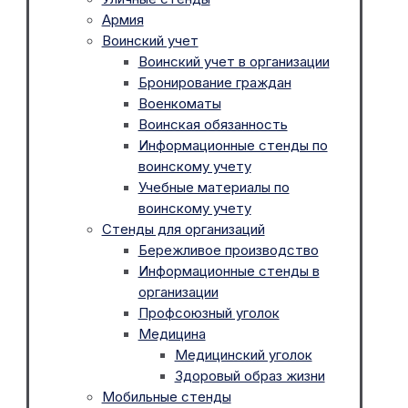
Армия
Воинский учет
Воинский учет в организации
Бронирование граждан
Военкоматы
Воинская обязанность
Информационные стенды по
воинскому учету
Учебные материалы по
воинскому учету
Стенды для организаций
Бережливое производство
Информационные стенды в
организации
Профсоюзный уголок
Медицина
Медицинский уголок
Здоровый образ жизни
Мобильные стенды