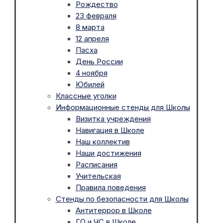
Рождество
23 февраля
8 марта
12 апреля
Пасха
День России
4 ноября
Юбилей
Классные уголки
Информационные стенды для Школы
Визитка учреждения
Навигация в Школе
Наш коллектив
Наши достижения
Расписания
Учительская
Правила поведения
Стенды по безопасности для Школы
Антитеррор в Школе
ГО и ЧС в Школе