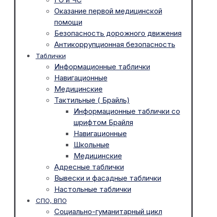
Оказание первой медицинской
помощи
Безопасность дорожного движения
Антикоррупционная безопасность
Таблички
Информационные таблички
Навигационные
Медицинские
Тактильные ( Брайль)
Информационные таблички со
шрифтом Брайля
Навигационные
Школьные
Медицинские
Адресные таблички
Вывески и фасадные таблички
Настольные таблички
СПО, ВПО
Социально-гуманитарный цикл