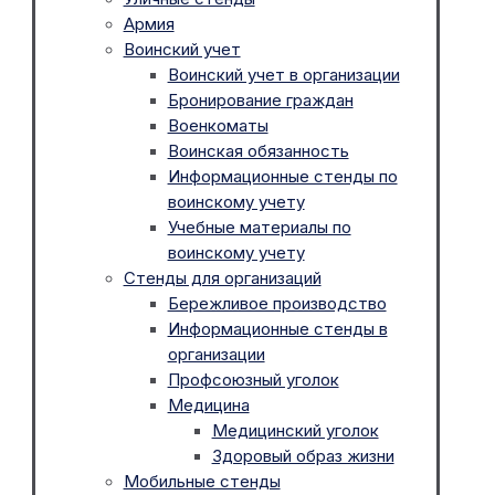
Армия
Воинский учет
Воинский учет в организации
Бронирование граждан
Военкоматы
Воинская обязанность
Информационные стенды по
воинскому учету
Учебные материалы по
воинскому учету
Стенды для организаций
Бережливое производство
Информационные стенды в
организации
Профсоюзный уголок
Медицина
Медицинский уголок
Здоровый образ жизни
Мобильные стенды