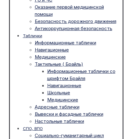
Оказание первой медицинской
помощи
Безопасность дорожного движения
Антикоррупционная безопасность
Таблички
Информационные таблички
Навигационные
Медицинские
Тактильные ( Брайль)
Информационные таблички со
шрифтом Брайля
Навигационные
Школьные
Медицинские
Адресные таблички
Вывески и фасадные таблички
Настольные таблички
СПО, ВПО
Социально-гуманитарный цикл