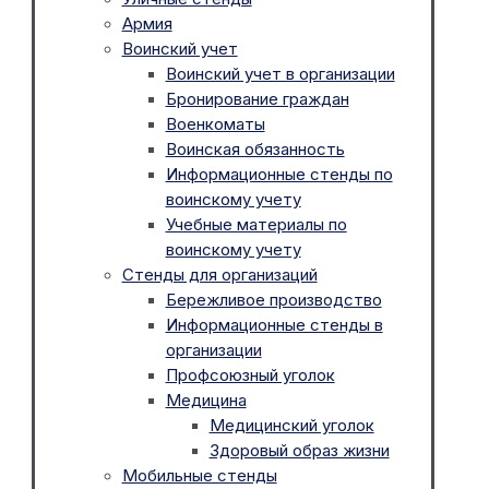
Армия
Воинский учет
Воинский учет в организации
Бронирование граждан
Военкоматы
Воинская обязанность
Информационные стенды по
воинскому учету
Учебные материалы по
воинскому учету
Стенды для организаций
Бережливое производство
Информационные стенды в
организации
Профсоюзный уголок
Медицина
Медицинский уголок
Здоровый образ жизни
Мобильные стенды