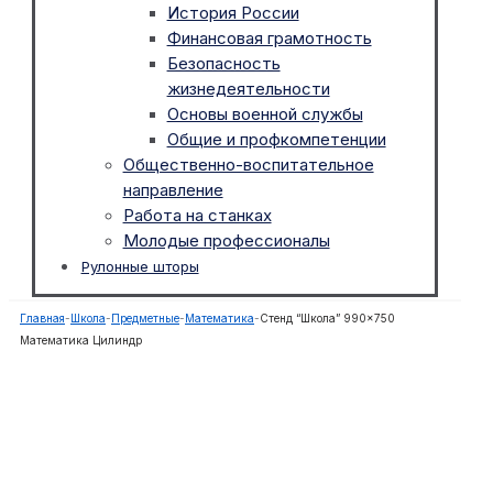
История России
Финансовая грамотность
Безопасность
жизнедеятельности
Основы военной службы
Общие и профкомпетенции
Общественно-воспитательное
направление
Работа на станках
Молодые профессионалы
Рулонные шторы
Главная
-
Школа
-
Предметные
-
Математика
-
Стенд “Школа” 990×750
Математика Цилиндр