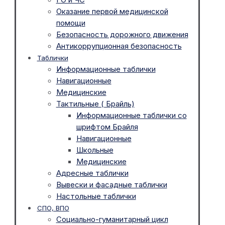
Оказание первой медицинской
помощи
Безопасность дорожного движения
Антикоррупционная безопасность
Таблички
Информационные таблички
Навигационные
Медицинские
Тактильные ( Брайль)
Информационные таблички со
шрифтом Брайля
Навигационные
Школьные
Медицинские
Адресные таблички
Вывески и фасадные таблички
Настольные таблички
СПО, ВПО
Социально-гуманитарный цикл