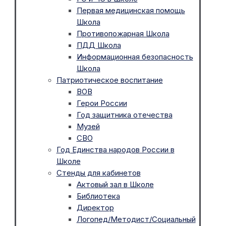
Первая медицинская помощь
Школа
Противопожарная Школа
ПДД Школа
Информационная безопасность
Школа
Патриотическое воспитание
ВОВ
Герои России
Год защитника отечества
Музей
СВО
Год Единства народов России в
Школе
Стенды для кабинетов
Актовый зал в Школе
Библиотека
Директор
Логопед/Методист/Социальный