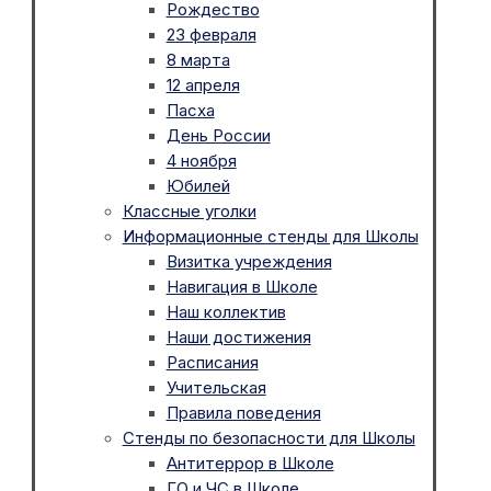
Рождество
23 февраля
8 марта
12 апреля
Пасха
День России
4 ноября
Юбилей
Классные уголки
Информационные стенды для Школы
Визитка учреждения
Навигация в Школе
Наш коллектив
Наши достижения
Расписания
Учительская
Правила поведения
Стенды по безопасности для Школы
Антитеррор в Школе
ГО и ЧС в Школе