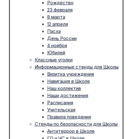
Рождество
23 февраля
8 марта
12 апреля
Пасха
День России
4 ноября
Юбилей
Классные уголки
Информационные стенды для Школы
Визитка учреждения
Навигация в Школе
Наш коллектив
Наши достижения
Расписания
Учительская
Правила поведения
Стенды по безопасности для Школы
Антитеррор в Школе
ГО и ЧС в Школе