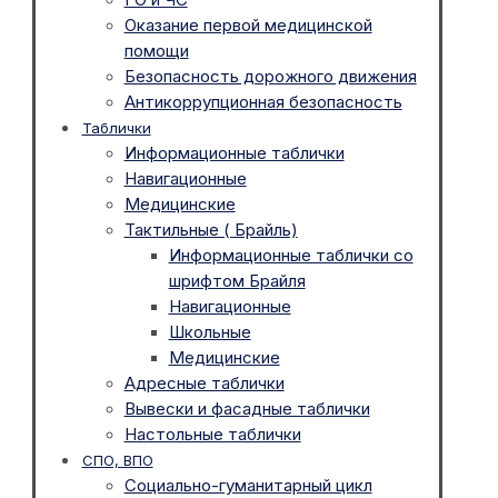
Оказание первой медицинской
помощи
Безопасность дорожного движения
Антикоррупционная безопасность
Таблички
Информационные таблички
Навигационные
Медицинские
Тактильные ( Брайль)
Информационные таблички со
шрифтом Брайля
Навигационные
Школьные
Медицинские
Адресные таблички
Вывески и фасадные таблички
Настольные таблички
СПО, ВПО
Социально-гуманитарный цикл