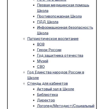
Первая медицинская помощь
Школа
Противопожарная Школа
ПДД Школа
Информационная безопасность
Школа
Патриотическое воспитание
ВОВ
Герои России
Год защитника отечества
Музей
СВО
Год Единства народов России в
Школе
Стенды для кабинетов
Актовый зал в Школе
Библиотека
Директор
Логопед/Методист/Социальный