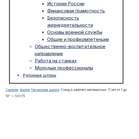
История России
Финансовая грамотность
Безопасность
жизнедеятельности
Основы военной службы
Общие и профкомпетенции
Общественно-воспитательное
направление
Работа на станках
Молодые профессионалы
Рулонные шторы
Главная
-
Школа
-
Начальная школа
-
Стенд в кабинет математики “Счет от 1 до
10” — 50×75