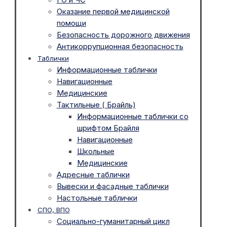
Оказание первой медицинской
помощи
Безопасность дорожного движения
Антикоррупционная безопасность
Таблички
Информационные таблички
Навигационные
Медицинские
Тактильные ( Брайль)
Информационные таблички со
шрифтом Брайля
Навигационные
Школьные
Медицинские
Адресные таблички
Вывески и фасадные таблички
Настольные таблички
СПО, ВПО
Социально-гуманитарный цикл