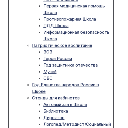
Первая медицинская помощь
Школа
Противопожарная Школа
ПДД Школа
Информационная безопасность
Школа
Патриотическое воспитание
ВОВ
Герои России
Год защитника отечества
Музей
СВО
Год Единства народов России в
Школе
Стенды для кабинетов
Актовый зал в Школе
Библиотека
Директор
Логопед/Методист/Социальный