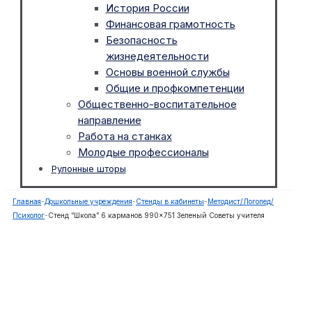
История России
Финансовая грамотность
Безопасность
жизнедеятельности
Основы военной службы
Общие и профкомпетенции
Общественно-воспитательное
направление
Работа на станках
Молодые профессионалы
Рулонные шторы
Главная
-
Дошкольные учреждения
-
Стенды в кабинеты
-
Методист/Логопед/
Психолог
-
Стенд “Школа” 6 карманов 990×751 Зеленый Советы учителя