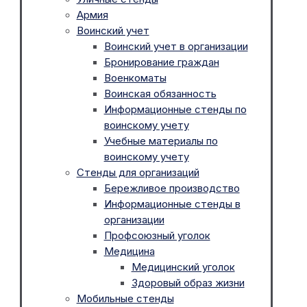
Армия
Воинский учет
Воинский учет в организации
Бронирование граждан
Военкоматы
Воинская обязанность
Информационные стенды по
воинскому учету
Учебные материалы по
воинскому учету
Стенды для организаций
Бережливое производство
Информационные стенды в
организации
Профсоюзный уголок
Медицина
Медицинский уголок
Здоровый образ жизни
Мобильные стенды