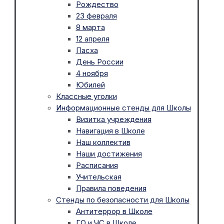
Рождество
23 февраля
8 марта
12 апреля
Пасха
День России
4 ноября
Юбилей
Классные уголки
Информационные стенды для Школы
Визитка учреждения
Навигация в Школе
Наш коллектив
Наши достижения
Расписания
Учительская
Правила поведения
Стенды по безопасности для Школы
Антитеррор в Школе
ГО и ЧС в Школе