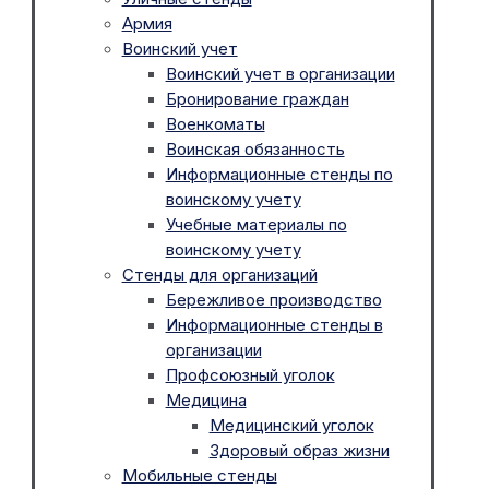
Армия
Воинский учет
Воинский учет в организации
Бронирование граждан
Военкоматы
Воинская обязанность
Информационные стенды по
воинскому учету
Учебные материалы по
воинскому учету
Стенды для организаций
Бережливое производство
Информационные стенды в
организации
Профсоюзный уголок
Медицина
Медицинский уголок
Здоровый образ жизни
Мобильные стенды