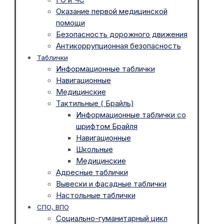
Оказание первой медицинской
помощи
Безопасность дорожного движения
Антикоррупционная безопасность
Таблички
Информационные таблички
Навигационные
Медицинские
Тактильные ( Брайль)
Информационные таблички со
шрифтом Брайля
Навигационные
Школьные
Медицинские
Адресные таблички
Вывески и фасадные таблички
Настольные таблички
СПО, ВПО
Социально-гуманитарный цикл