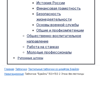
История России
Финансовая грамотность
Безопасность
жизнедеятельности
Основы военной службы
Общие и профкомпетенции
Общественно-воспитательное
направление
Работа на станках
Молодые профессионалы
Рулонные шторы
Главная
-
Таблички
-
Тактильные таблички со шрифтом Брайля
-
Навигационные
-
Табличка “Брайль” 150×150 2 Этаж без лестницы