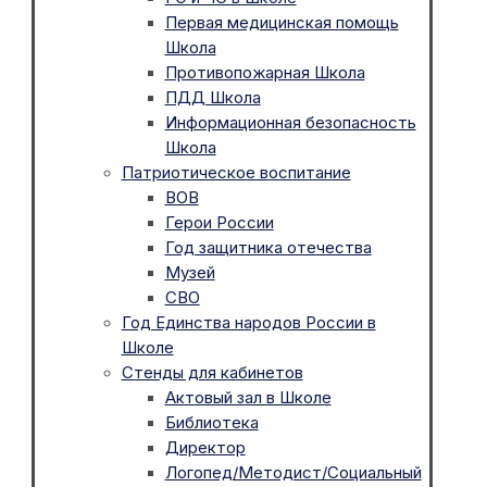
Первая медицинская помощь
Школа
Противопожарная Школа
ПДД Школа
Информационная безопасность
Школа
Патриотическое воспитание
ВОВ
Герои России
Год защитника отечества
Музей
СВО
Год Единства народов России в
Школе
Стенды для кабинетов
Актовый зал в Школе
Библиотека
Директор
Логопед/Методист/Социальный