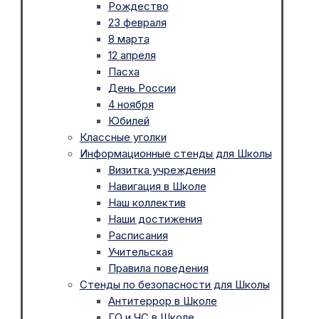
Рождество
23 февраля
8 марта
12 апреля
Пасха
День России
4 ноября
Юбилей
Классные уголки
Информационные стенды для Школы
Визитка учреждения
Навигация в Школе
Наш коллектив
Наши достижения
Расписания
Учительская
Правила поведения
Стенды по безопасности для Школы
Антитеррор в Школе
ГО и ЧС в Школе