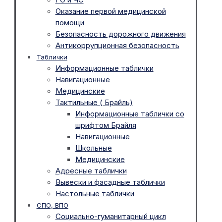
Оказание первой медицинской
помощи
Безопасность дорожного движения
Антикоррупционная безопасность
Таблички
Информационные таблички
Навигационные
Медицинские
Тактильные ( Брайль)
Информационные таблички со
шрифтом Брайля
Навигационные
Школьные
Медицинские
Адресные таблички
Вывески и фасадные таблички
Настольные таблички
СПО, ВПО
Социально-гуманитарный цикл