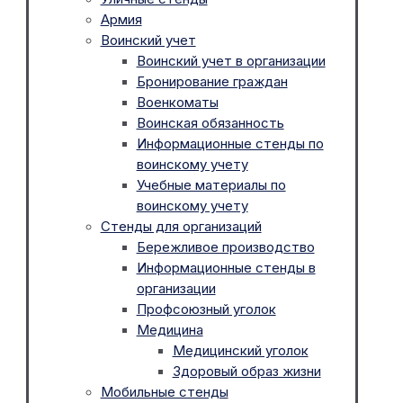
Армия
Воинский учет
Воинский учет в организации
Бронирование граждан
Военкоматы
Воинская обязанность
Информационные стенды по
воинскому учету
Учебные материалы по
воинскому учету
Стенды для организаций
Бережливое производство
Информационные стенды в
организации
Профсоюзный уголок
Медицина
Медицинский уголок
Здоровый образ жизни
Мобильные стенды