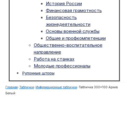
История России
Финансовая грамотность
Безопасность
жизнедеятельности
Основы военной службы
Общие и профкомпетенции
Общественно-воспитательное
направление
Работа на станках
Молодые профессионалы
Рулонные шторы
Главная
-
Таблички
-
Информационные таблички
-
Табличка 300×100 Архив
Белый