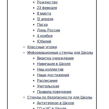
Рождество
23 февраля
8 марта
12 апреля
Пасха
День России
4 ноября
Юбилей
Классные уголки
Информационные стенды для Школы
Визитка учреждения
Навигация в Школе
Наш коллектив
Наши достижения
Расписания
Учительская
Правила поведения
Стенды по безопасности для Школы
Антитеррор в Школе
ГО и ЧС в Школе