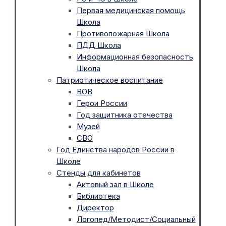
Первая медицинская помощь
Школа
Противопожарная Школа
ПДД Школа
Информационная безопасность
Школа
Патриотическое воспитание
ВОВ
Герои России
Год защитника отечества
Музей
СВО
Год Единства народов России в
Школе
Стенды для кабинетов
Актовый зал в Школе
Библиотека
Директор
Логопед/Методист/Социальный