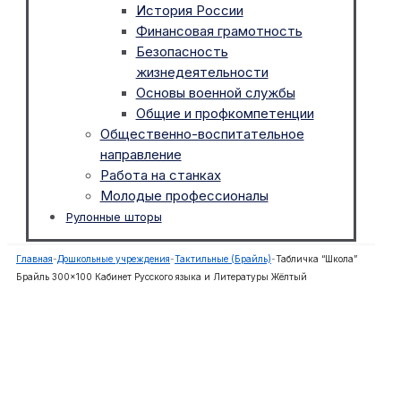
История России
Финансовая грамотность
Безопасность
жизнедеятельности
Основы военной службы
Общие и профкомпетенции
Общественно-воспитательное
направление
Работа на станках
Молодые профессионалы
Рулонные шторы
Главная
-
Дошкольные учреждения
-
Тактильные (Брайль)
-
Табличка “Школа”
Брайль 300×100 Кабинет Русского языка и Литературы Жёлтый