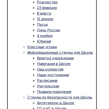
Рождество
23 февраля
8 марта
12 апреля
Пасха
День России
4 ноября
Юбилей
Классные уголки
Информационные стенды для Школы
Визитка учреждения
Навигация в Школе
Наш коллектив
Наши достижения
Расписания
Учительская
Правила поведения
Стенды по безопасности для Школы
Антитеррор в Школе
ГО и ЧС в Школе