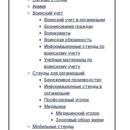
Армия
Воинский учет
Воинский учет в организации
Бронирование граждан
Военкоматы
Воинская обязанность
Информационные стенды по
воинскому учету
Учебные материалы по
воинскому учету
Стенды для организаций
Бережливое производство
Информационные стенды в
организации
Профсоюзный уголок
Медицина
Медицинский уголок
Здоровый образ жизни
Мобильные стенды