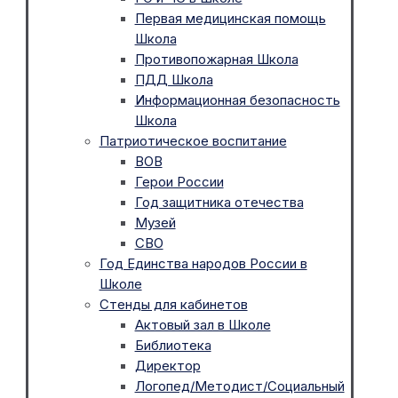
Первая медицинская помощь
Школа
Противопожарная Школа
ПДД Школа
Информационная безопасность
Школа
Патриотическое воспитание
ВОВ
Герои России
Год защитника отечества
Музей
СВО
Год Единства народов России в
Школе
Стенды для кабинетов
Актовый зал в Школе
Библиотека
Директор
Логопед/Методист/Социальный