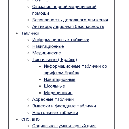
Оказание первой медицинской
помощи
Безопасность дорожного движения
Антикоррупционная безопасность
Таблички
Информационные таблички
Навигационные
Медицинские
Тактильные ( Брайль)
Информационные таблички со
шрифтом Брайля
Навигационные
Школьные
Медицинские
Адресные таблички
Вывески и фасадные таблички
Настольные таблички
СПО, ВПО
Социально-гуманитарный цикл