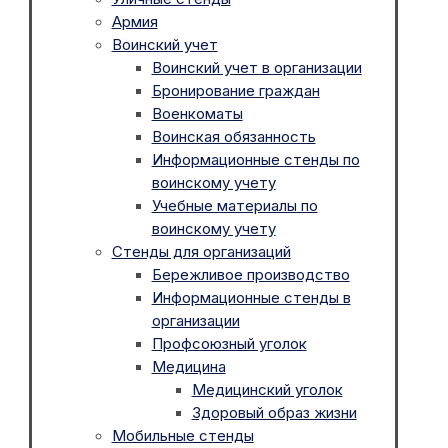
Армия
Воинский учет
Воинский учет в организации
Бронирование граждан
Военкоматы
Воинская обязанность
Информационные стенды по
воинскому учету
Учебные материалы по
воинскому учету
Стенды для организаций
Бережливое производство
Информационные стенды в
организации
Профсоюзный уголок
Медицина
Медицинский уголок
Здоровый образ жизни
Мобильные стенды