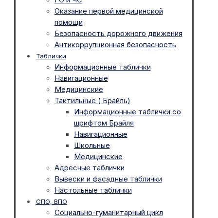
Оказание первой медицинской
помощи
Безопасность дорожного движения
Антикоррупционная безопасность
Таблички
Информационные таблички
Навигационные
Медицинские
Тактильные ( Брайль)
Информационные таблички со
шрифтом Брайля
Навигационные
Школьные
Медицинские
Адресные таблички
Вывески и фасадные таблички
Настольные таблички
СПО, ВПО
Социально-гуманитарный цикл