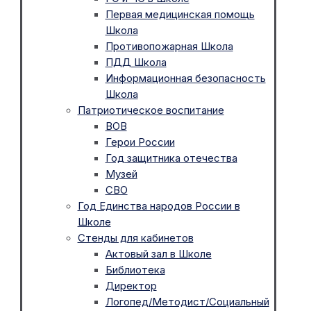
Первая медицинская помощь
Школа
Противопожарная Школа
ПДД Школа
Информационная безопасность
Школа
Патриотическое воспитание
ВОВ
Герои России
Год защитника отечества
Музей
СВО
Год Единства народов России в
Школе
Стенды для кабинетов
Актовый зал в Школе
Библиотека
Директор
Логопед/Методист/Социальный