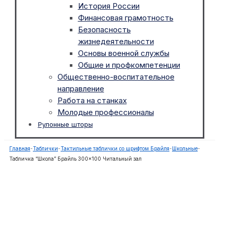
История России
Финансовая грамотность
Безопасность
жизнедеятельности
Основы военной службы
Общие и профкомпетенции
Общественно-воспитательное
направление
Работа на станках
Молодые профессионалы
Рулонные шторы
Главная
-
Таблички
-
Тактильные таблички со шрифтом Брайля
-
Школьные
-
Табличка “Школа” Брайль 300×100 Читальный зал