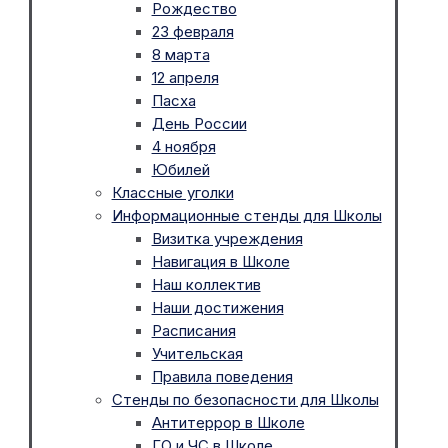
Рождество
23 февраля
8 марта
12 апреля
Пасха
День России
4 ноября
Юбилей
Классные уголки
Информационные стенды для Школы
Визитка учреждения
Навигация в Школе
Наш коллектив
Наши достижения
Расписания
Учительская
Правила поведения
Стенды по безопасности для Школы
Антитеррор в Школе
ГО и ЧС в Школе