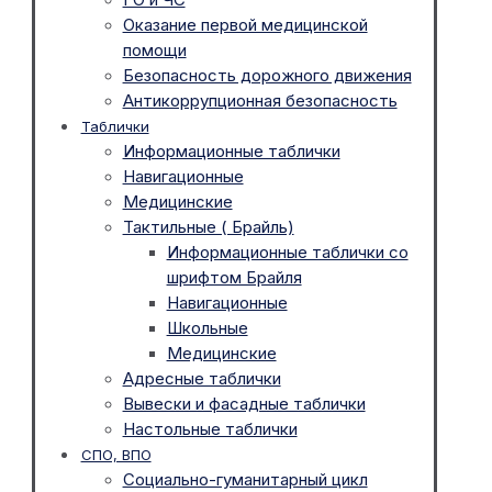
Оказание первой медицинской
помощи
Безопасность дорожного движения
Антикоррупционная безопасность
Таблички
Информационные таблички
Навигационные
Медицинские
Тактильные ( Брайль)
Информационные таблички со
шрифтом Брайля
Навигационные
Школьные
Медицинские
Адресные таблички
Вывески и фасадные таблички
Настольные таблички
СПО, ВПО
Социально-гуманитарный цикл