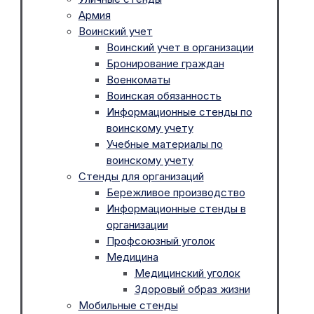
Армия
Воинский учет
Воинский учет в организации
Бронирование граждан
Военкоматы
Воинская обязанность
Информационные стенды по
воинскому учету
Учебные материалы по
воинскому учету
Стенды для организаций
Бережливое производство
Информационные стенды в
организации
Профсоюзный уголок
Медицина
Медицинский уголок
Здоровый образ жизни
Мобильные стенды