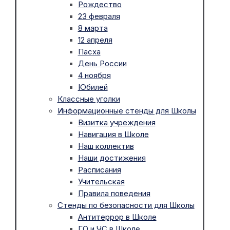
Рождество
23 февраля
8 марта
12 апреля
Пасха
День России
4 ноября
Юбилей
Классные уголки
Информационные стенды для Школы
Визитка учреждения
Навигация в Школе
Наш коллектив
Наши достижения
Расписания
Учительская
Правила поведения
Стенды по безопасности для Школы
Антитеррор в Школе
ГО и ЧС в Школе