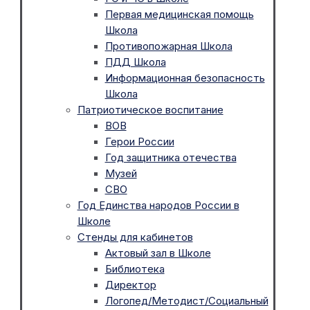
Первая медицинская помощь
Школа
Противопожарная Школа
ПДД Школа
Информационная безопасность
Школа
Патриотическое воспитание
ВОВ
Герои России
Год защитника отечества
Музей
СВО
Год Единства народов России в
Школе
Стенды для кабинетов
Актовый зал в Школе
Библиотека
Директор
Логопед/Методист/Социальный