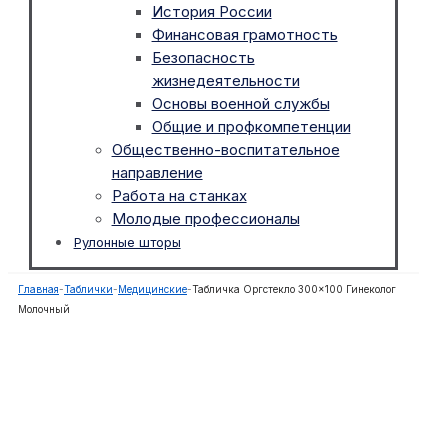
История России
Финансовая грамотность
Безопасность
жизнедеятельности
Основы военной службы
Общие и профкомпетенции
Общественно-воспитательное
направление
Работа на станках
Молодые профессионалы
Рулонные шторы
Главная
-
Таблички
-
Медицинские
-
Табличка Оргстекло 300×100 Гинеколог
Молочный