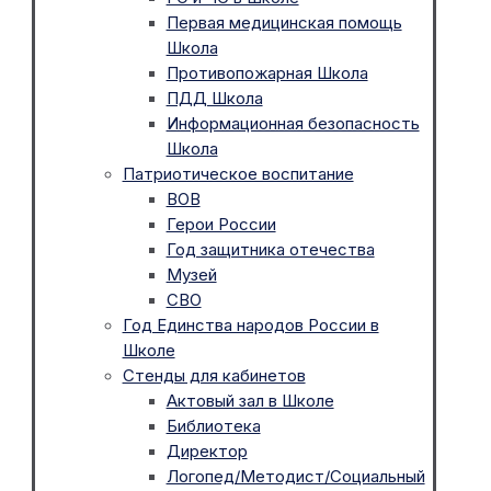
Первая медицинская помощь
Школа
Противопожарная Школа
ПДД Школа
Информационная безопасность
Школа
Патриотическое воспитание
ВОВ
Герои России
Год защитника отечества
Музей
СВО
Год Единства народов России в
Школе
Стенды для кабинетов
Актовый зал в Школе
Библиотека
Директор
Логопед/Методист/Социальный