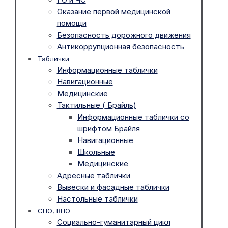
Оказание первой медицинской
помощи
Безопасность дорожного движения
Антикоррупционная безопасность
Таблички
Информационные таблички
Навигационные
Медицинские
Тактильные ( Брайль)
Информационные таблички со
шрифтом Брайля
Навигационные
Школьные
Медицинские
Адресные таблички
Вывески и фасадные таблички
Настольные таблички
СПО, ВПО
Социально-гуманитарный цикл