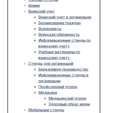
Армия
Воинский учет
Воинский учет в организации
Бронирование граждан
Военкоматы
Воинская обязанность
Информационные стенды по
воинскому учету
Учебные материалы по
воинскому учету
Стенды для организаций
Бережливое производство
Информационные стенды в
организации
Профсоюзный уголок
Медицина
Медицинский уголок
Здоровый образ жизни
Мобильные стенды