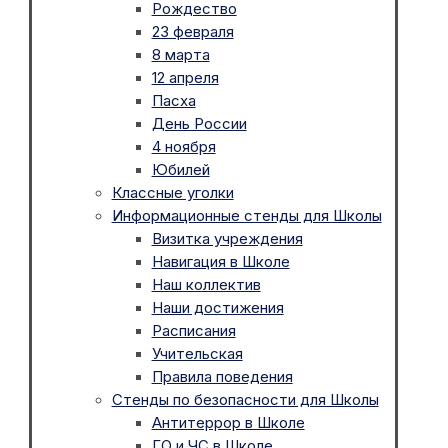
Рождество
23 февраля
8 марта
12 апреля
Пасха
День России
4 ноября
Юбилей
Классные уголки
Информационные стенды для Школы
Визитка учреждения
Навигация в Школе
Наш коллектив
Наши достижения
Расписания
Учительская
Правила поведения
Стенды по безопасности для Школы
Антитеррор в Школе
ГО и ЧС в Школе