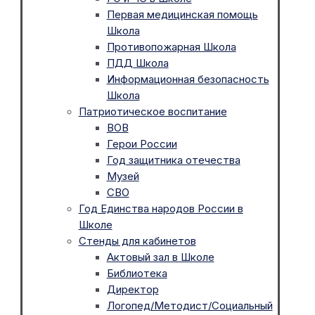
Первая медицинская помощь
Школа
Противопожарная Школа
ПДД Школа
Информационная безопасность
Школа
Патриотическое воспитание
ВОВ
Герои России
Год защитника отечества
Музей
СВО
Год Единства народов России в
Школе
Стенды для кабинетов
Актовый зал в Школе
Библиотека
Директор
Логопед/Методист/Социальный