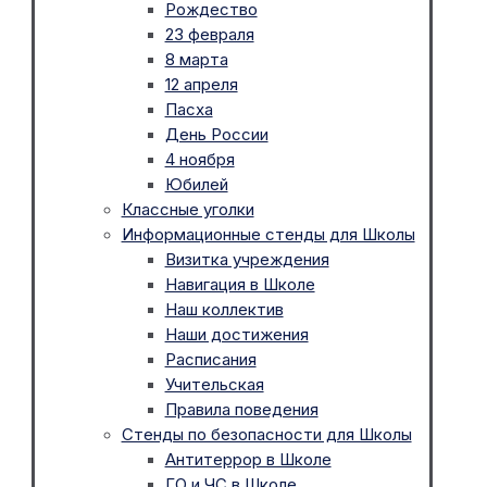
Рождество
23 февраля
8 марта
12 апреля
Пасха
День России
4 ноября
Юбилей
Классные уголки
Информационные стенды для Школы
Визитка учреждения
Навигация в Школе
Наш коллектив
Наши достижения
Расписания
Учительская
Правила поведения
Стенды по безопасности для Школы
Антитеррор в Школе
ГО и ЧС в Школе