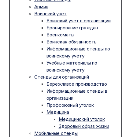
Армия
Воинский учет
Воинский учет в организации
Бронирование граждан
Военкоматы
Воинская обязанность
Информационные стенды по
воинскому учету
Учебные материалы по
воинскому учету
Стенды для организаций
Бережливое производство
Информационные стенды в
организации
Профсоюзный уголок
Медицина
Медицинский уголок
Здоровый образ жизни
Мобильные стенды