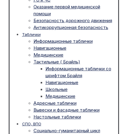
Оказание первой медицинской
помощи
Безопасность дорожного движения
Антикоррупционная безопасность
Таблички
Информационные таблички
Навигационные
Медицинские
Тактильные ( Брайль)
Информационные таблички со
шрифтом Брайля
Навигационные
Школьные
Медицинские
Адресные таблички
Вывески и фасадные таблички
Настольные таблички
СПО, ВПО
Социально-гуманитарный цикл