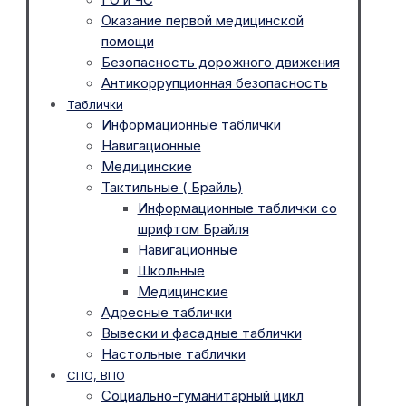
Оказание первой медицинской
помощи
Безопасность дорожного движения
Антикоррупционная безопасность
Таблички
Информационные таблички
Навигационные
Медицинские
Тактильные ( Брайль)
Информационные таблички со
шрифтом Брайля
Навигационные
Школьные
Медицинские
Адресные таблички
Вывески и фасадные таблички
Настольные таблички
СПО, ВПО
Социально-гуманитарный цикл