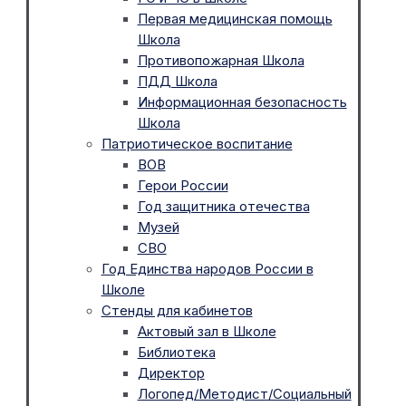
Первая медицинская помощь
Школа
Противопожарная Школа
ПДД Школа
Информационная безопасность
Школа
Патриотическое воспитание
ВОВ
Герои России
Год защитника отечества
Музей
СВО
Год Единства народов России в
Школе
Стенды для кабинетов
Актовый зал в Школе
Библиотека
Директор
Логопед/Методист/Социальный