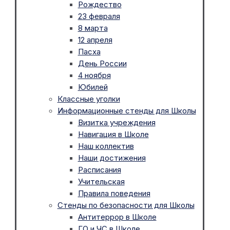
Рождество
23 февраля
8 марта
12 апреля
Пасха
День России
4 ноября
Юбилей
Классные уголки
Информационные стенды для Школы
Визитка учреждения
Навигация в Школе
Наш коллектив
Наши достижения
Расписания
Учительская
Правила поведения
Стенды по безопасности для Школы
Антитеррор в Школе
ГО и ЧС в Школе