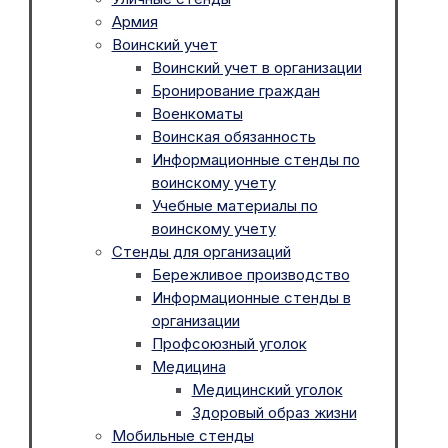
Армия
Воинский учет
Воинский учет в организации
Бронирование граждан
Военкоматы
Воинская обязанность
Информационные стенды по
воинскому учету
Учебные материалы по
воинскому учету
Стенды для организаций
Бережливое производство
Информационные стенды в
организации
Профсоюзный уголок
Медицина
Медицинский уголок
Здоровый образ жизни
Мобильные стенды