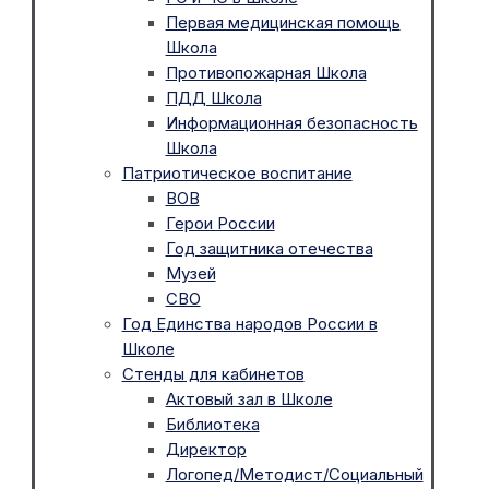
Первая медицинская помощь
Школа
Противопожарная Школа
ПДД Школа
Информационная безопасность
Школа
Патриотическое воспитание
ВОВ
Герои России
Год защитника отечества
Музей
СВО
Год Единства народов России в
Школе
Стенды для кабинетов
Актовый зал в Школе
Библиотека
Директор
Логопед/Методист/Социальный