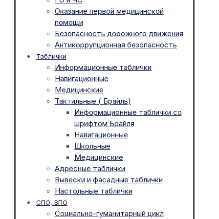
Оказание первой медицинской
помощи
Безопасность дорожного движения
Антикоррупционная безопасность
Таблички
Информационные таблички
Навигационные
Медицинские
Тактильные ( Брайль)
Информационные таблички со
шрифтом Брайля
Навигационные
Школьные
Медицинские
Адресные таблички
Вывески и фасадные таблички
Настольные таблички
СПО, ВПО
Социально-гуманитарный цикл