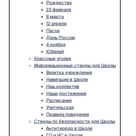
Рождество
23 февраля
8 марта
12 апреля
Пасха
День России
4 ноября
Юбилей
Классные уголки
Информационные стенды для Школы
Визитка учреждения
Навигация в Школе
Наш коллектив
Наши достижения
Расписания
Учительская
Правила поведения
Стенды по безопасности для Школы
Антитеррор в Школе
ГО и ЧС в Школе