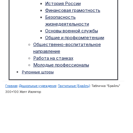
История России
Финансовая грамотность
Безопасность
жизнедеятельности
Основы военной службы
Общие и профкомпетенции
Общественно-воспитательное
направление
Работа на станках
Молодые профессионалы
Рулонные шторы
Главная
-
Дошкольные учреждения
-
Тактильные (Брайль)
-
Табличка “Брайль”
300×100 Желт Изолятор