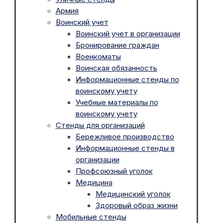
Армия
Воинский учет
Воинский учет в организации
Бронирование граждан
Военкоматы
Воинская обязанность
Информационные стенды по
воинскому учету
Учебные материалы по
воинскому учету
Стенды для организаций
Бережливое производство
Информационные стенды в
организации
Профсоюзный уголок
Медицина
Медицинский уголок
Здоровый образ жизни
Мобильные стенды